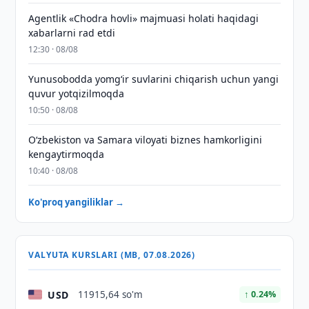
Agentlik «Chodra hovli» majmuasi holati haqidagi
xabarlarni rad etdi
12:30 · 08/08
Yunusobodda yomg‘ir suvlarini chiqarish uchun yangi
quvur yotqizilmoqda
10:50 · 08/08
Oʻzbekiston va Samara viloyati biznes hamkorligini
kengaytirmoqda
10:40 · 08/08
Ko'proq yangiliklar →
VALYUTA KURSLARI (MB, 07.08.2026)
USD
11915,64 so'm
↑ 0.24%