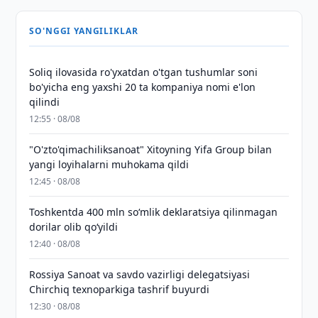
SO'NGGI YANGILIKLAR
Soliq ilovasida ro'yxatdan o'tgan tushumlar soni
bo'yicha eng yaxshi 20 ta kompaniya nomi e'lon
qilindi
12:55 · 08/08
"O'zto'qimachiliksanoat" Xitoyning Yifa Group bilan
yangi loyihalarni muhokama qildi
12:45 · 08/08
Toshkentda 400 mln so‘mlik deklaratsiya qilinmagan
dorilar olib qo‘yildi
12:40 · 08/08
Rossiya Sanoat va savdo vazirligi delegatsiyasi
Chirchiq texnoparkiga tashrif buyurdi
12:30 · 08/08