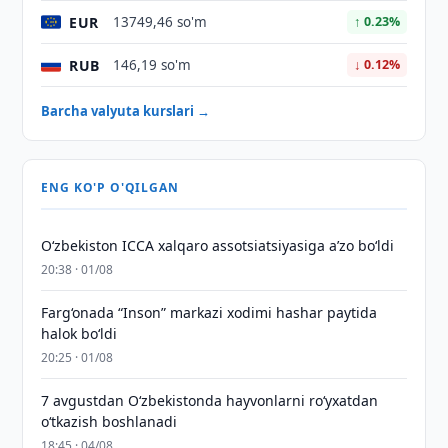
EUR
13749,46 so'm
↑ 0.23%
RUB
146,19 so'm
↓ 0.12%
Barcha valyuta kurslari →
ENG KO'P O'QILGAN
O‘zbekiston ICCA xalqaro assotsiatsiyasiga aʼzo bo‘ldi
20:38 · 01/08
Farg‘onada “Inson” markazi xodimi hashar paytida
halok bo‘ldi
20:25 · 01/08
7 avgustdan O‘zbekistonda hayvonlarni ro‘yxatdan
o‘tkazish boshlanadi
18:45 · 04/08