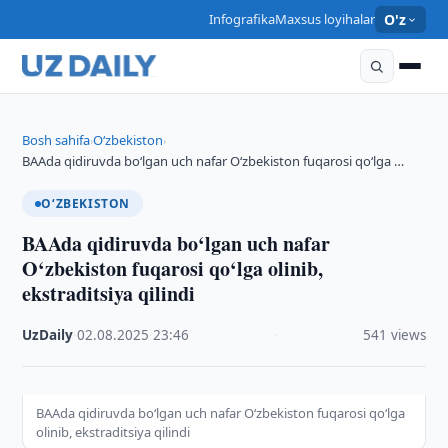
Infografika
Maxsus loyihalar
O'z
Bosh sahifa
O‘zbekiston
›
›
BAAda qidiruvda bo‘lgan uch nafar O‘zbekiston fuqarosi qo‘lga …
O‘ZBEKISTON
BAAda qidiruvda bo‘lgan uch nafar
O‘zbekiston fuqarosi qo‘lga olinib,
ekstraditsiya qilindi
UzDaily
·
02.08.2025
·
23:46
·
541 views
BAAda qidiruvda bo‘lgan uch nafar O‘zbekiston fuqarosi qo‘lga
olinib, ekstraditsiya qilindi