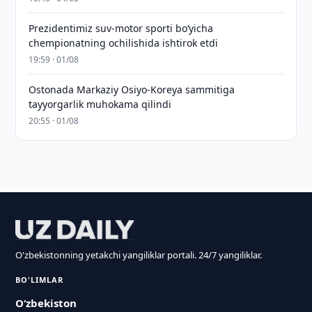
Prezidentimiz suv-motor sporti bo‘yicha
chempionatning ochilishida ishtirok etdi
19:59 · 01/08
Ostonada Markaziy Osiyo-Koreya sammitiga
tayyorgarlik muhokama qilindi
20:55 · 01/08
O'zbekistonning yetakchi yangiliklar portali. 24/7 yangiliklar.
BO'LIMLAR
O‘zbekiston