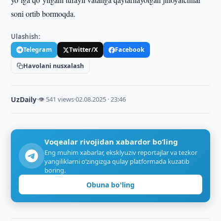
soni ortib bormoqda.
Ulashish:
Telegram
Twitter/X
Facebook
Havolani nusxalash
UzDaily
·
👁 541 views
·
02.08.2025 · 23:46
Voqealar rivojidan xabardor bo‘ling
Eng muhim xabarlar, eksklyuziv reportajlar va tezkor
yangiliklarni o‘zingizga qulay platformada kuzatib
boring.
Obuna bo'ling