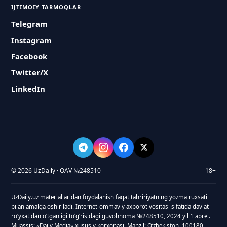
IJTIMOIY TARMOQLAR
Telegram
Instagram
Facebook
Twitter/X
LinkedIn
© 2026 UzDaily · OAV №248510
18+
UzDaily.uz materiallaridan foydalanish faqat tahririyatning yozma ruxsati
bilan amalga oshiriladi. Internet-ommaviy axborot vositasi sifatida davlat
roʻyxatidan oʻtganligi toʻgʻrisidagi guvohnoma №248510, 2024 yil 1 aprel.
Muassis: «Daily Media» xususiy korxonasi. Manzil: Oʻzbekiston, 100180,