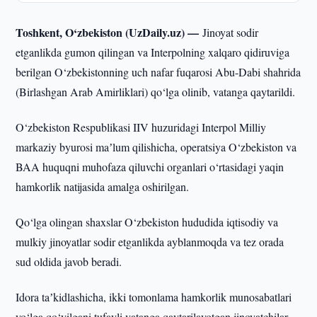
Toshkent, O‘zbekiston (UzDaily.uz) —
Jinoyat sodir
etganlikda gumon qilingan va Interpolning xalqaro qidiruviga
berilgan O‘zbekistonning uch nafar fuqarosi Abu-Dabi shahrida
(Birlashgan Arab Amirliklari) qo‘lga olinib, vatanga qaytarildi.
O‘zbekiston Respublikasi IIV huzuridagi Interpol Milliy
markaziy byurosi maʼlum qilishicha, operatsiya O‘zbekiston va
BAA huquqni muhofaza qiluvchi organlari o‘rtasidagi yaqin
hamkorlik natijasida amalga oshirilgan.
Qo‘lga olingan shaxslar O‘zbekiston hududida iqtisodiy va
mulkiy jinoyatlar sodir etganlikda ayblanmoqda va tez orada
sud oldida javob beradi.
Idora taʼkidlashicha, ikki tomonlama hamkorlik munosabatlari
yo‘lga qo‘yilgani tufayli vatanga qaytarilayotgan jinoyatchilar