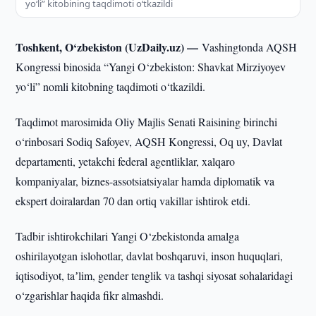
yo‘li” kitobining taqdimoti o‘tkazildi
Toshkent, O‘zbekiston (UzDaily.uz) —
Vashingtonda AQSH
Kongressi binosida “Yangi O‘zbekiston: Shavkat Mirziyoyev
yo‘li” nomli kitobning taqdimoti o‘tkazildi.
Taqdimot marosimida Oliy Majlis Senati Raisining birinchi
o‘rinbosari Sodiq Safoyev, AQSH Kongressi, Oq uy, Davlat
departamenti, yetakchi federal agentliklar, xalqaro
kompaniyalar, biznes-assotsiatsiyalar hamda diplomatik va
ekspert doiralardan 70 dan ortiq vakillar ishtirok etdi.
Tadbir ishtirokchilari Yangi O‘zbekistonda amalga
oshirilayotgan islohotlar, davlat boshqaruvi, inson huquqlari,
iqtisodiyot, taʼlim, gender tenglik va tashqi siyosat sohalaridagi
o‘zgarishlar haqida fikr almashdi.