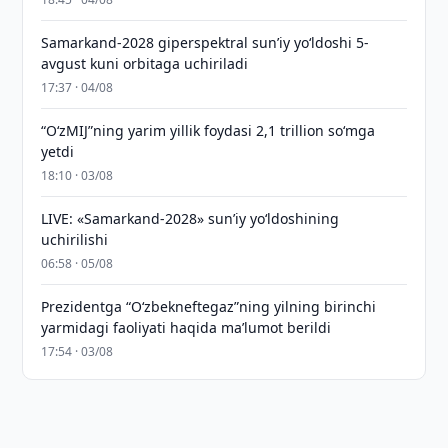
Samarkand-2028 giperspektral sun’iy yo‘ldoshi 5-
avgust kuni orbitaga uchiriladi
17:37 · 04/08
“O‘zMIJ”ning yarim yillik foydasi 2,1 trillion so‘mga
yetdi
18:10 · 03/08
LIVE: «Samarkand-2028» sun’iy yo‘ldoshining
uchirilishi
06:58 · 05/08
Prezidentga “Oʻzbekneftegaz”ning yilning birinchi
yarmidagi faoliyati haqida maʼlumot berildi
17:54 · 03/08