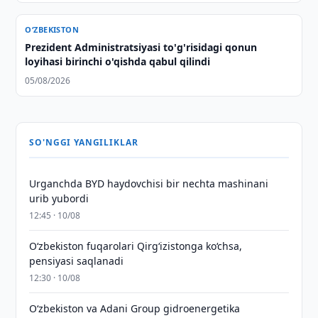
O‘ZBEKISTON
Prezident Administratsiyasi to'g'risidagi qonun
loyihasi birinchi o'qishda qabul qilindi
05/08/2026
SO'NGGI YANGILIKLAR
Urganchda BYD haydovchisi bir nechta mashinani
urib yubordi
12:45 · 10/08
O‘zbekiston fuqarolari Qirg‘izistonga ko‘chsa,
pensiyasi saqlanadi
12:30 · 10/08
Oʻzbekiston va Adani Group gidroenergetika