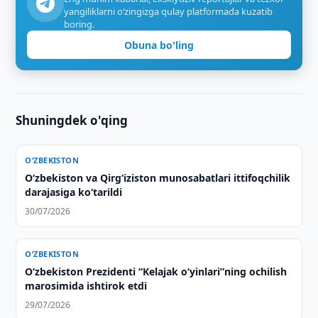
yangiliklarni o‘zingizga qulay platformada kuzatib
boring.
Obuna bo'ling
Shuningdek o'qing
O‘ZBEKISTON
Oʻzbekiston va Qirgʻiziston munosabatlari ittifoqchilik
darajasiga koʻtarildi
30/07/2026
O‘ZBEKISTON
Oʻzbekiston Prezidenti “Kelajak oʻyinlari”ning ochilish
marosimida ishtirok etdi
29/07/2026