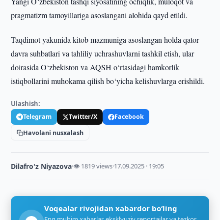
Yangi O‘zbekiston tashqi siyosatining ochiqlik, muloqot va
pragmatizm tamoyillariga asoslangani alohida qayd etildi.
Taqdimot yakunida kitob mazmuniga asoslangan holda qator
davra suhbatlari va tahliliy uchrashuvlarni tashkil etish, ular
doirasida O‘zbekiston va AQSH o‘rtasidagi hamkorlik
istiqbollarini muhokama qilish bo‘yicha kelishuvlarga erishildi.
Ulashish:
Telegram
Twitter/X
Facebook
Havolani nusxalash
Dilafro'z Niyazova
·
👁 1819 views
·
17.09.2025 · 19:05
Voqealar rivojidan xabardor bo‘ling
Eng muhim xabarlar, eksklyuziv reportajlar va tezkor