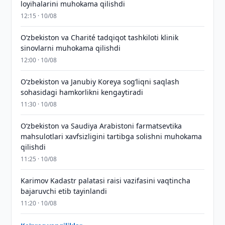
loyihalarini muhokama qilishdi
12:15 · 10/08
Oʻzbekiston va Charité tadqiqot tashkiloti klinik
sinovlarni muhokama qilishdi
12:00 · 10/08
Oʻzbekiston va Janubiy Koreya sogʻliqni saqlash
sohasidagi hamkorlikni kengaytiradi
11:30 · 10/08
Oʻzbekiston va Saudiya Arabistoni farmatsevtika
mahsulotlari xavfsizligini tartibga solishni muhokama
qilishdi
11:25 · 10/08
Karimov Kadastr palatasi raisi vazifasini vaqtincha
bajaruvchi etib tayinlandi
11:20 · 10/08