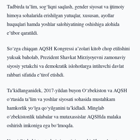
Tadbirda taʼlim, sog‘liqni saqlash, gender siyosat va ijtimoiy
himoya sohalarida erishilgan yutuqlar, xususan, ayollar
huquqlari hamda yoshlar salohiyatining oshishiga alohida
eʼtibor qaratildi.
So‘zga chiqqan AQSH Kongressi aʼzolari kitob chop etilishini
yuksak baholab, Prezident Shavkat Mirziyoyevni zamonaviy
siyosiy yetakchi va demokratik islohotlarga intiluvchi davlat
rahbari sifatida eʼtirof etishdi.
Taʼkidlanganidek, 2017-yildan buyon O‘zbekiston va AQSH
o‘rtasida taʼlim va yoshlar siyosati sohasida mustahkam
hamkorlik yo‘lga qo‘yilganini taʼkidladi. Minglab
o‘zbekistonlik talabalar va mutaxassislar AQSHda malaka
oshirish imkoniga ega bo‘lmoqda.