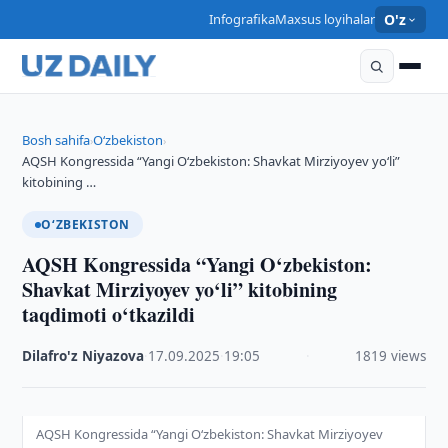
Infografika
Maxsus loyihalar
O'z
Bosh sahifa
O‘zbekiston
›
›
AQSH Kongressida “Yangi O‘zbekiston: Shavkat Mirziyoyev yo‘li”
kitobining …
O‘ZBEKISTON
AQSH Kongressida “Yangi O‘zbekiston:
Shavkat Mirziyoyev yo‘li” kitobining
taqdimoti o‘tkazildi
Dilafro'z Niyazova
·
17.09.2025
·
19:05
·
1819 views
AQSH Kongressida “Yangi O‘zbekiston: Shavkat Mirziyoyev