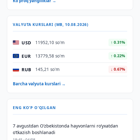
Ko'proq yangiliklar →
VALYUTA KURSLARI (MB, 10.08.2026)
USD
11952,10 so'm
↑ 0.31%
EUR
13779,58 so'm
↑ 0.22%
RUB
145,21 so'm
↓ 0.67%
Barcha valyuta kurslari →
ENG KO'P O'QILGAN
7 avgustdan O‘zbekistonda hayvonlarni ro‘yxatdan
o‘tkazish boshlanadi
18:45 · 04/08