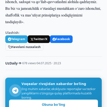
ishonch, sadoqat va qo‘llab-quvvatlashni alohida qadrlaymiz.
Bu biz va jamoatchilik o‘rtasidagi mustahkam o‘zaro ishonchni,
shaffoflik va masʼuliyat prinsiplariga sodiqligimizni
tasdiqlaydi».
Ulashish:
Telegram
Twitter/X
Facebook
Havolani nusxalash
UzDaily
·
👁 678 views
·
04.07.2025 · 20:23
Voqealar rivojidan xabardor bo‘ling
Eng muhim xabarlar, eksklyuziv reportajlar va tezkor
yangiliklarni o‘zingizga qulay platformada kuzatib
boring.
Obuna bo'ling