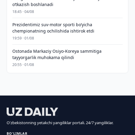
o‘tkazish boshlanadi
18:45 · 04/08
Prezidentimiz suv-motor sporti bo‘yicha
chempionatning ochilishida ishtirok etdi
19:59 · 01/08
Ostonada Markaziy Osiyo-Koreya sammitiga
tayyorgarlik muhokama qilindi
20:55 · 01/08
O'zbekistonning yetakchi yangiliklar portali. 24/7 yangiliklar.
BO'LIMLAR