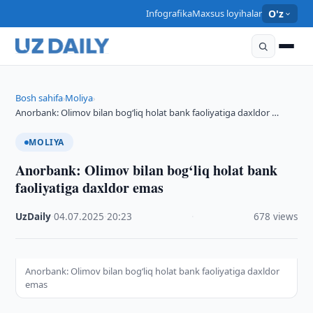
Infografika
Maxsus loyihalar
O'z
Bosh sahifa
Moliya
›
›
Anorbank: Olimov bilan bog‘liq holat bank faoliyatiga daxldor …
MOLIYA
Anorbank: Olimov bilan bog‘liq holat bank
faoliyatiga daxldor emas
UzDaily
·
04.07.2025
·
20:23
·
678 views
Anorbank: Olimov bilan bog‘liq holat bank faoliyatiga daxldor
emas