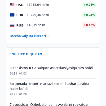
USD
11915,64 so'm
↑ 0.24%
EUR
13749,46 so'm
↑ 0.23%
RUB
146,19 so'm
↓ 0.12%
Barcha valyuta kurslari →
ENG KO'P O'QILGAN
O‘zbekiston ICCA xalqaro assotsiatsiyasiga aʼzo bo‘ldi
20:38 · 01/08
Farg‘onada “Inson” markazi xodimi hashar paytida
halok bo‘ldi
20:25 · 01/08
7 avgustdan O‘zbekistonda hayvonlarni ro‘yxatdan