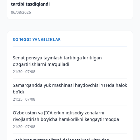
tartibi tasdiqlandi
06/08/2026
SO'NGGI YANGILIKLAR
Senat pensiya tayinlash tartibiga kiritilgan
o'zgartirishlarni ma'qulladi
21:30 · 07/08
Samarqandda yuk mashinasi haydovchisi YTHda halok
bo‘ldi
21:25 · 07/08
Oʻzbekiston va JICA erkin iqtisodiy zonalarni
rivojlantirish boʻyicha hamkorlikni kengaytirmoqda
21:20 · 07/08