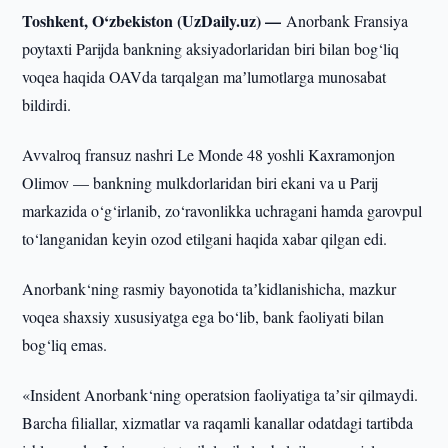
Toshkent, O‘zbekiston (UzDaily.uz) —
Anorbank Fransiya
poytaxti Parijda bankning aksiyadorlaridan biri bilan bog‘liq
voqea haqida OAVda tarqalgan maʼlumotlarga munosabat
bildirdi.
Avvalroq fransuz nashri Le Monde 48 yoshli Kaxramonjon
Olimov — bankning mulkdorlaridan biri ekani va u Parij
markazida o‘g‘irlanib, zo‘ravonlikka uchragani hamda garovpul
to‘langanidan keyin ozod etilgani haqida xabar qilgan edi.
Anorbank‘ning rasmiy bayonotida taʼkidlanishicha, mazkur
voqea shaxsiy xususiyatga ega bo‘lib, bank faoliyati bilan
bog‘liq emas.
«Insident Anorbank‘ning operatsion faoliyatiga taʼsir qilmaydi.
Barcha filiallar, xizmatlar va raqamli kanallar odatdagi tartibda