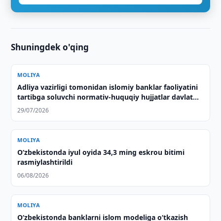
Shuningdek o'qing
MOLIYA
Adliya vazirligi tomonidan islomiy banklar faoliyatini
tartibga soluvchi normativ-huquqiy hujjatlar davlat
ro‘yxatidan o‘tkazildi
29/07/2026
MOLIYA
O‘zbekistonda iyul oyida 34,3 ming eskrou bitimi
rasmiylashtirildi
06/08/2026
MOLIYA
O‘zbekistonda banklarni islom modeliga o‘tkazish