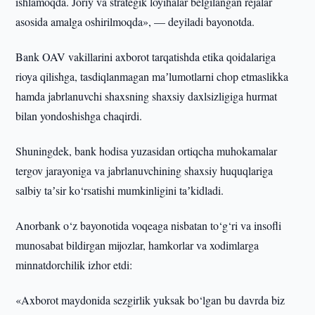
ishlamoqda. Joriy va strategik loyihalar belgilangan rejalar
asosida amalga oshirilmoqda», — deyiladi bayonotda.
Bank OAV vakillarini axborot tarqatishda etika qoidalariga
rioya qilishga, tasdiqlanmagan maʼlumotlarni chop etmaslikka
hamda jabrlanuvchi shaxsning shaxsiy daxlsizligiga hurmat
bilan yondoshishga chaqirdi.
Shuningdek, bank hodisa yuzasidan ortiqcha muhokamalar
tergov jarayoniga va jabrlanuvchining shaxsiy huquqlariga
salbiy taʼsir ko‘rsatishi mumkinligini taʼkidladi.
Anorbank o‘z bayonotida voqeaga nisbatan to‘g‘ri va insofli
munosabat bildirgan mijozlar, hamkorlar va xodimlarga
minnatdorchilik izhor etdi:
«Axborot maydonida sezgirlik yuksak bo‘lgan bu davrda biz