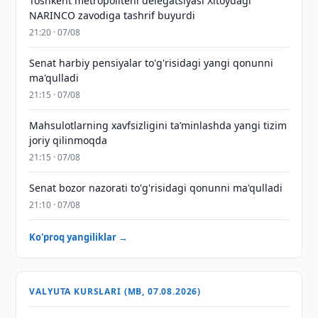
Toshkent metropoliteni delegatsiyasi Xitoydagi
NARINCO zavodiga tashrif buyurdi
21:20 · 07/08
Senat harbiy pensiyalar to'g'risidagi yangi qonunni
ma'qulladi
21:15 · 07/08
Mahsulotlarning xavfsizligini taʼminlashda yangi tizim
joriy qilinmoqda
21:15 · 07/08
Senat bozor nazorati to'g'risidagi qonunni ma'qulladi
21:10 · 07/08
Ko'proq yangiliklar →
VALYUTA KURSLARI (MB, 07.08.2026)