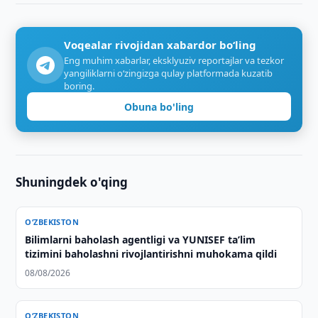
Voqealar rivojidan xabardor bo‘ling
Eng muhim xabarlar, eksklyuziv reportajlar va tezkor
yangiliklarni o‘zingizga qulay platformada kuzatib
boring.
Obuna bo'ling
Shuningdek o'qing
O‘ZBEKISTON
Bilimlarni baholash agentligi va YUNISEF taʼlim
tizimini baholashni rivojlantirishni muhokama qildi
08/08/2026
O‘ZBEKISTON