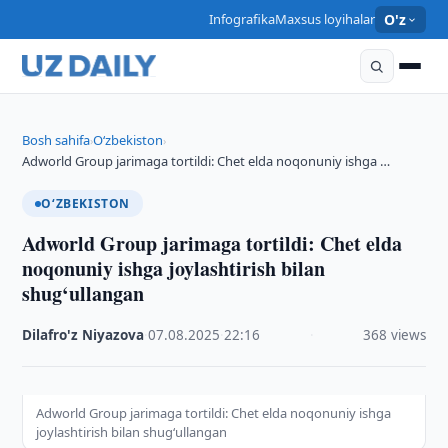
Infografika
Maxsus loyihalar
O'z
Bosh sahifa
O‘zbekiston
›
›
Adworld Group jarimaga tortildi: Chet elda noqonuniy ishga …
O‘ZBEKISTON
Adworld Group jarimaga tortildi: Chet elda
noqonuniy ishga joylashtirish bilan
shug‘ullangan
Dilafro'z Niyazova
·
07.08.2025
·
22:16
·
368 views
Adworld Group jarimaga tortildi: Chet elda noqonuniy ishga
joylashtirish bilan shug‘ullangan