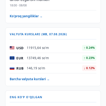
18:00 · 08/08
Ko'proq yangiliklar →
VALYUTA KURSLARI (MB, 07.08.2026)
USD
11915,64 so'm
↑ 0.24%
EUR
13749,46 so'm
↑ 0.23%
RUB
146,19 so'm
↓ 0.12%
Barcha valyuta kurslari →
ENG KO'P O'QILGAN