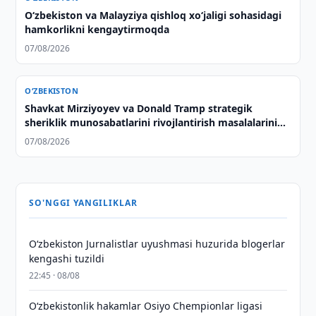
Oʻzbekiston va Malayziya qishloq xoʻjaligi sohasidagi
hamkorlikni kengaytirmoqda
07/08/2026
O‘ZBEKISTON
Shavkat Mirziyoyev va Donald Tramp strategik
sheriklik munosabatlarini rivojlantirish masalalarini
muhokama qilishdi
07/08/2026
SO'NGGI YANGILIKLAR
O‘zbekiston Jurnalistlar uyushmasi huzurida blogerlar
kengashi tuzildi
22:45 · 08/08
O‘zbekistonlik hakamlar Osiyo Chempionlar ligasi