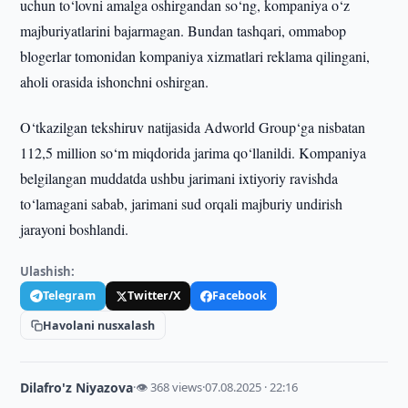
uchun to‘lovni amalga oshirgandan so‘ng, kompaniya o‘z
majburiyatlarini bajarmagan. Bundan tashqari, ommabop
blogerlar tomonidan kompaniya xizmatlari reklama qilingani,
aholi orasida ishonchni oshirgan.
O‘tkazilgan tekshiruv natijasida Adworld Group‘ga nisbatan
112,5 million so‘m miqdorida jarima qo‘llanildi. Kompaniya
belgilangan muddatda ushbu jarimani ixtiyoriy ravishda
to‘lamagani sabab, jarimani sud orqali majburiy undirish
jarayoni boshlandi.
Ulashish:
Telegram
Twitter/X
Facebook
Havolani nusxalash
Dilafro'z Niyazova
·
👁 368 views
·
07.08.2025 · 22:16