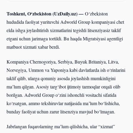
Toshkent, O‘zbekiston (UzDaily.uz) —
O‘zbekiston
hududida faoliyat yurituvchi Adworld Group kompaniyasi chet
elda ishga joylashtirish xizmatlarini tegishli litsenziyasiz taklif
etgani uchun jarimaga tortildi. Bu haqda Migratsiyasi agentligi
matbuot xizmati xabar berdi.
Kompaniya Chernogoriya, Serbiya, Buyuk Britaniya, Litva,
Norvegiya, Ummon va Yaponiya kabi davlatlarda ish o‘rinlarini
taklif qilib, ularga qonuniy asosda joylashish mumkinligini
maʼlum qilgan. Asosiy targ‘ibot ijtimoiy tarmoqlar orqali olib
borilgan. Adworld Group o‘zini ishonchli vositachi sifatida
ko‘rsatgan, ammo tekshiruvlar natijasida maʼlum bo‘lishicha,
bunday faoliyat uchun zarur litsenziya mavjud bo‘lmagan.
Jabrlangan fuqarolarning maʼlum qilishicha, ular “xizmat”