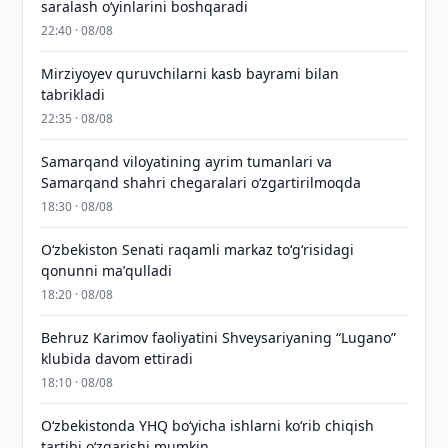
saralash o‘yinlarini boshqaradi
22:40 · 08/08
Mirziyoyev quruvchilarni kasb bayrami bilan
tabrikladi
22:35 · 08/08
Samarqand viloyatining ayrim tumanlari va
Samarqand shahri chegaralari oʻzgartirilmoqda
18:30 · 08/08
Oʻzbekiston Senati raqamli markaz toʻgʻrisidagi
qonunni maʼqulladi
18:20 · 08/08
Behruz Karimov faoliyatini Shveysariyaning “Lugano”
klubida davom ettiradi
18:10 · 08/08
O‘zbekistonda YHQ bo‘yicha ishlarni ko‘rib chiqish
tartibi o‘zgarishi mumkin