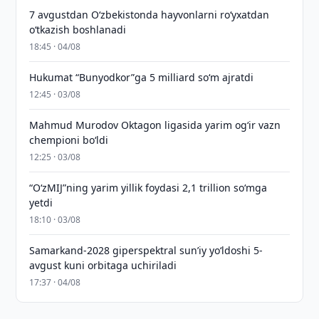
7 avgustdan O‘zbekistonda hayvonlarni ro‘yxatdan
o‘tkazish boshlanadi
18:45 · 04/08
Hukumat “Bunyodkor”ga 5 milliard so‘m ajratdi
12:45 · 03/08
Mahmud Murodov Oktagon ligasida yarim og‘ir vazn
chempioni bo‘ldi
12:25 · 03/08
“O‘zMIJ”ning yarim yillik foydasi 2,1 trillion so‘mga
yetdi
18:10 · 03/08
Samarkand-2028 giperspektral sun’iy yo‘ldoshi 5-
avgust kuni orbitaga uchiriladi
17:37 · 04/08