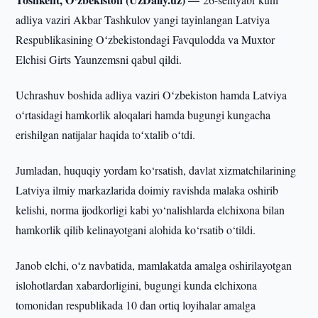
adliya vaziri Akbar Tashkulov yangi tayinlangan Latviya
Respublikasining Oʻzbekistondagi Favqulodda va Muxtor
Elchisi Girts Yaunzemsni qabul qildi.
Uchrashuv boshida adliya vaziri Oʻzbekiston hamda Latviya
oʻrtasidagi hamkorlik aloqalari hamda bugungi kungacha
erishilgan natijalar haqida toʻxtalib oʻtdi.
Jumladan, huquqiy yordam ko‘rsatish, davlat xizmatchilarining
Latviya ilmiy markazlarida doimiy ravishda malaka oshirib
kelishi, norma ijodkorligi kabi yo‘nalishlarda elchixona bilan
hamkorlik qilib kelinayotgani alohida ko‘rsatib o‘tildi.
Janob elchi, oʻz navbatida, mamlakatda amalga oshirilayotgan
islohotlardan xabardorligini, bugungi kunda elchixona
tomonidan respublikada 10 dan ortiq loyihalar amalga