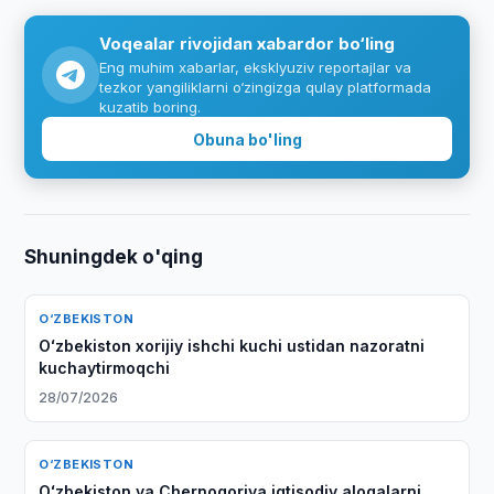
Voqealar rivojidan xabardor bo‘ling
Eng muhim xabarlar, eksklyuziv reportajlar va
tezkor yangiliklarni o‘zingizga qulay platformada
kuzatib boring.
Obuna bo'ling
Shuningdek o'qing
O‘ZBEKISTON
Oʻzbekiston xorijiy ishchi kuchi ustidan nazoratni
kuchaytirmoqchi
28/07/2026
O‘ZBEKISTON
Oʻzbekiston va Chernogoriya iqtisodiy aloqalarni