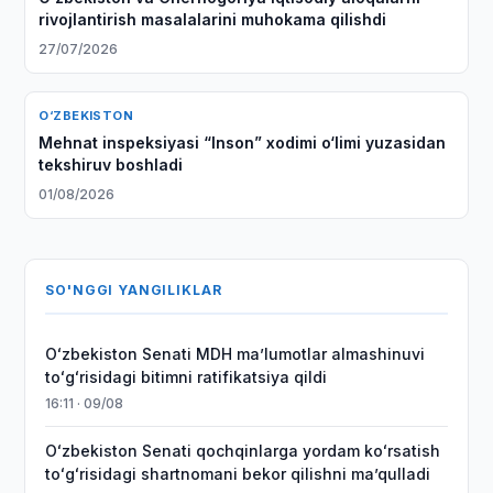
rivojlantirish masalalarini muhokama qilishdi
27/07/2026
O‘ZBEKISTON
Mehnat inspeksiyasi “Inson” xodimi o‘limi yuzasidan
tekshiruv boshladi
01/08/2026
SO'NGGI YANGILIKLAR
Oʻzbekiston Senati MDH maʼlumotlar almashinuvi
toʻgʻrisidagi bitimni ratifikatsiya qildi
16:11 · 09/08
Oʻzbekiston Senati qochqinlarga yordam koʻrsatish
toʻgʻrisidagi shartnomani bekor qilishni maʼqulladi