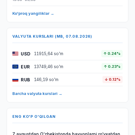
Ko'proq yangiliklar →
VALYUTA KURSLARI (MB, 07.08.2026)
USD
11915,64 so'm
↑ 0.24%
EUR
13749,46 so'm
↑ 0.23%
RUB
146,19 so'm
↓ 0.12%
Barcha valyuta kurslari →
ENG KO'P O'QILGAN
7 avgustdan O‘zbekistonda hayvonlarni ro‘yxatdan