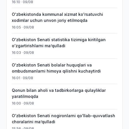
16:10 · 09/08
Oʻzbekistonda kommunal xizmat koʻrsatuvchi
xodimlar uchun unvon joriy etilmoqda
16:05 · 09/08
Oʻzbekiston Senati statistika tizimiga kiritilgan
oʻzgartirishlarni maʼqulladi
16:03 · 09/08
Oʻzbekiston Senati bolalar huquqlari va
ombudsmanlarni himoya qilishni kuchaytirdi
16:01 · 09/08
Qonun bilan aholi va tadbirkorlarga qulayliklar
yaratilmoqda
16:00 · 09/08
Oʻzbekiston Senati nogironlarni qoʻllab-quvvatlash
choralarini maʼqulladi
15:56 · 09/08