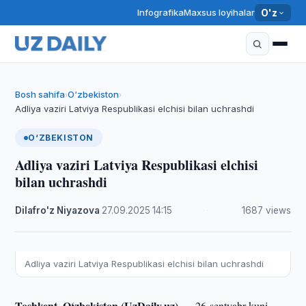
Infografika
Maxsus loyihalar
O'z
Bosh sahifa
O‘zbekiston
›
›
Adliya vaziri Latviya Respublikasi elchisi bilan uchrashdi
O‘ZBEKISTON
Adliya vaziri Latviya Respublikasi elchisi
bilan uchrashdi
Dilafro'z Niyazova
·
27.09.2025
·
14:15
·
1687 views
Adliya vaziri Latviya Respublikasi elchisi bilan uchrashdi
Toshkent, O‘zbekiston (UzDaily.uz) —
26-sentyabr kuni