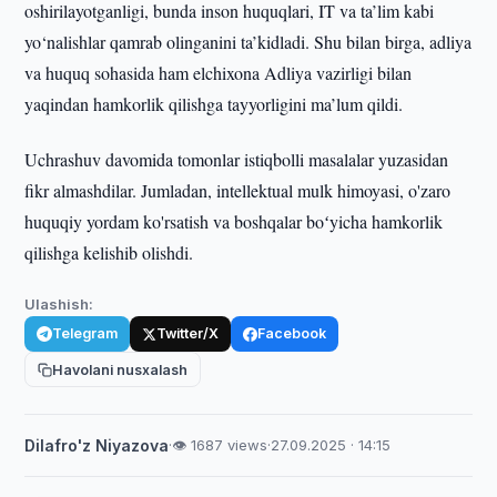
oshirilayotganligi, bunda inson huquqlari, IT va ta’lim kabi
yo‘nalishlar qamrab olinganini ta’kidladi. Shu bilan birga, adliya
va huquq sohasida ham elchixona Adliya vazirligi bilan
yaqindan hamkorlik qilishga tayyorligini ma’lum qildi.
Uchrashuv davomida tomonlar istiqbolli masalalar yuzasidan
fikr almashdilar. Jumladan, intellektual mulk himoyasi, o'zaro
huquqiy yordam ko'rsatish va boshqalar boʻyicha hamkorlik
qilishga kelishib olishdi.
Ulashish:
Telegram
Twitter/X
Facebook
Havolani nusxalash
Dilafro'z Niyazova
·
👁 1687 views
·
27.09.2025 · 14:15