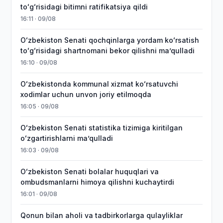
toʻgʻrisidagi bitimni ratifikatsiya qildi
16:11 · 09/08
Oʻzbekiston Senati qochqinlarga yordam koʻrsatish
toʻgʻrisidagi shartnomani bekor qilishni maʼqulladi
16:10 · 09/08
Oʻzbekistonda kommunal xizmat koʻrsatuvchi
xodimlar uchun unvon joriy etilmoqda
16:05 · 09/08
Oʻzbekiston Senati statistika tizimiga kiritilgan
oʻzgartirishlarni maʼqulladi
16:03 · 09/08
Oʻzbekiston Senati bolalar huquqlari va
ombudsmanlarni himoya qilishni kuchaytirdi
16:01 · 09/08
Qonun bilan aholi va tadbirkorlarga qulayliklar