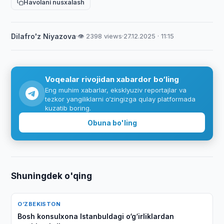
Havolani nusxalash
Dilafro'z Niyazova
·
👁 2398 views
·
27.12.2025 · 11:15
Voqealar rivojidan xabardor bo‘ling
Eng muhim xabarlar, eksklyuziv reportajlar va
tezkor yangiliklarni o‘zingizga qulay platformada
kuzatib boring.
Obuna bo'ling
Shuningdek o'qing
O‘ZBEKISTON
Bosh konsulxona Istanbuldagi o‘g‘irliklardan