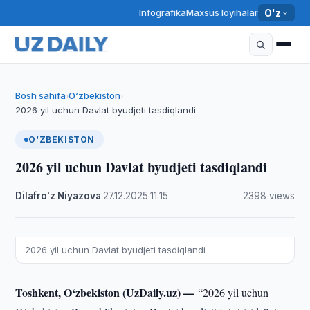
Infografika
Maxsus loyihalar
O'z
Bosh sahifa
O‘zbekiston
›
›
2026 yil uchun Davlat byudjeti tasdiqlandi
O‘ZBEKISTON
2026 yil uchun Davlat byudjeti tasdiqlandi
Dilafro'z Niyazova
·
27.12.2025
·
11:15
·
2398 views
2026 yil uchun Davlat byudjeti tasdiqlandi
Toshkent, O‘zbekiston (UzDaily.uz) —
“2026 yil uchun