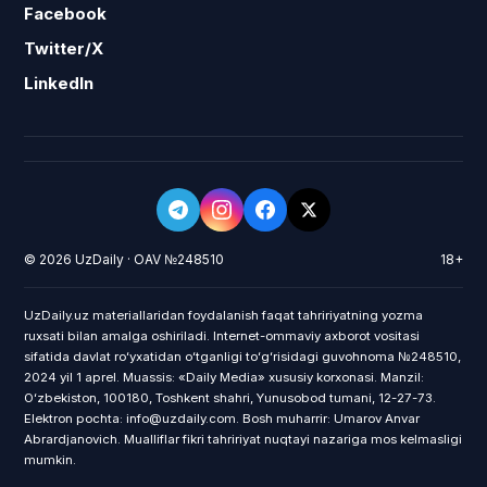
Facebook
Twitter/X
LinkedIn
© 2026 UzDaily · OAV №248510
18+
UzDaily.uz materiallaridan foydalanish faqat tahririyatning yozma
ruxsati bilan amalga oshiriladi. Internet-ommaviy axborot vositasi
sifatida davlat roʻyxatidan oʻtganligi toʻgʻrisidagi guvohnoma №248510,
2024 yil 1 aprel. Muassis: «Daily Media» xususiy korxonasi. Manzil:
Oʻzbekiston, 100180, Toshkent shahri, Yunusobod tumani, 12-27-73.
Elektron pochta: info@uzdaily.com. Bosh muharrir: Umarov Anvar
Abrardjanovich. Mualliflar fikri tahririyat nuqtayi nazariga mos kelmasligi
mumkin.