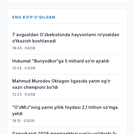
ENG KO'P O'QILGAN
7 avgustdan O‘zbekistonda hayvonlarni ro‘yxatdan
o‘tkazish boshlanadi
18:45 · 04/08
Hukumat “Bunyodkor”ga 5 milliard so‘m ajratdi
12:45 · 03/08
Mahmud Murodov Oktagon ligasida yarim og‘ir
vazn chempioni bo‘ldi
12:25 · 03/08
“O‘zMIJ”ning yarim yillik foydasi 2,1 trillion so‘mga
yetdi
18:10 · 03/08
Samarkand-2028 giperspektral sun’iy yo‘ldoshi 5-