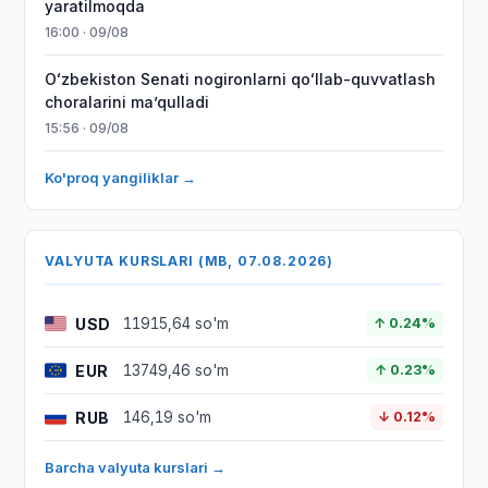
yaratilmoqda
16:00 · 09/08
Oʻzbekiston Senati nogironlarni qoʻllab-quvvatlash
choralarini maʼqulladi
15:56 · 09/08
Ko'proq yangiliklar →
VALYUTA KURSLARI (MB, 07.08.2026)
USD
11915,64 so'm
↑ 0.24%
EUR
13749,46 so'm
↑ 0.23%
RUB
146,19 so'm
↓ 0.12%
Barcha valyuta kurslari →