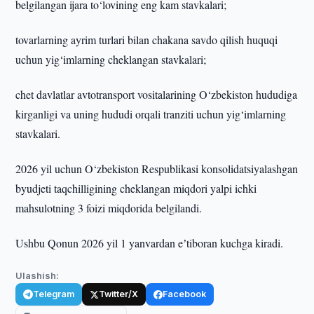
belgilangan ijara to‘lovining eng kam stavkalari;
tovarlarning ayrim turlari bilan chakana savdo qilish huquqi
uchun yig‘imlarning cheklangan stavkalari;
chet davlatlar avtotransport vositalarining O‘zbekiston hududiga
kirganligi va uning hududi orqali tranziti uchun yig‘imlarning
stavkalari.
2026 yil uchun O‘zbekiston Respublikasi konsolidatsiyalashgan
byudjeti taqchilligining cheklangan miqdori yalpi ichki
mahsulotning 3 foizi miqdorida belgilandi.
Ushbu Qonun 2026 yil 1 yanvardan eʼtiboran kuchga kiradi.
Ulashish:
Telegram
Twitter/X
Facebook