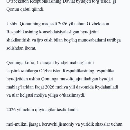
O‘zbekiston Respublikasining Davlat byudjeti to‘g‘risida”gi
Qonun qabul qilindi.
Ushbu Qonunning maqsadi 2026 yil uchun O‘zbekiston
Respublikasining konsolidatsiyalashgan byudjetini
shakllantirish va ijro etish bilan bog‘liq munosabatlarni tartibga
solishdan iborat.
Qonunga ko‘ra, 1-darajali byudjet mablag‘larini
taqsimlovchilarga O‘zbekiston Respublikasining respublika
byudjetidan ushbu Qonunga muvofiq ajratiladigan byudjet
mablag‘laridan faqat 2026 moliya yili davomida foydalaniladi
va ular kelgusi moliya yiliga o‘tkazilmaydi.
2026 yil uchun quyidagilar tasdiqlandi:
mol-mulkni ijaraga beruvchi jismoniy va yuridik shaxslar uchun