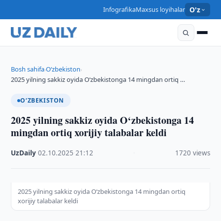
Infografika
Maxsus loyihalar
O'z
Bosh sahifa
O‘zbekiston
›
›
2025 yilning sakkiz oyida O‘zbekistonga 14 mingdan ortiq …
O‘ZBEKISTON
2025 yilning sakkiz oyida O‘zbekistonga 14
mingdan ortiq xorijiy talabalar keldi
UzDaily
·
02.10.2025
·
21:12
·
1720 views
2025 yilning sakkiz oyida O‘zbekistonga 14 mingdan ortiq
xorijiy talabalar keldi