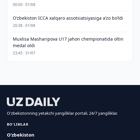
00:00 · 01/08
O‘zbekiston ICCA xalqaro assotsiatsiyasiga aʼzo bo‘ldi
20:38 · 01/08
Muxlisa Masharipova U17 jahon chempionatida oltin
medal oldi
23:45 · 31/07
O'zbekistonning yetakchi yangiliklar portali. 24/7 yangiliklar.
BO'LIMLAR
O‘zbekiston