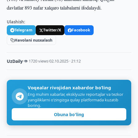
davlatlar 893 nafar xalqaro talabalarni ifodalaydi.
Ulashish:
Telegram
Twitter/X
Facebook
Havolani nusxalash
UzDaily
·
👁 1720 views
·
02.10.2025 · 21:12
Voqealar rivojidan xabardor bo‘ling
Eng muhim xabarlar, eksklyuziv reportajlar va tezkor
yangiliklarni o‘zingizga qulay platformada kuzatib
boring.
Obuna bo'ling