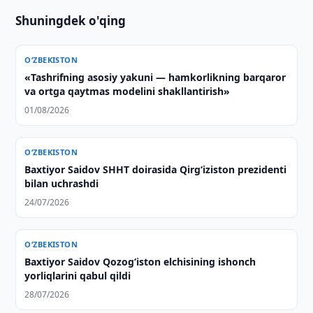
Shuningdek o'qing
O‘ZBEKISTON
«Tashrifning asosiy yakuni — hamkorlikning barqaror
va ortga qaytmas modelini shakllantirish»
01/08/2026
O‘ZBEKISTON
Baxtiyor Saidov SHHT doirasida Qirg‘iziston prezidenti
bilan uchrashdi
24/07/2026
O‘ZBEKISTON
Baxtiyor Saidov Qozog‘iston elchisining ishonch
yorliqlarini qabul qildi
28/07/2026