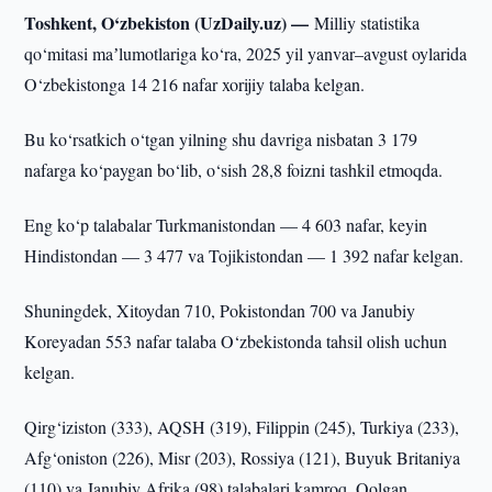
Toshkent, O‘zbekiston (UzDaily.uz) —
Milliy statistika
qo‘mitasi maʼlumotlariga ko‘ra, 2025 yil yanvar–avgust oylarida
O‘zbekistonga 14 216 nafar xorijiy talaba kelgan.
Bu ko‘rsatkich o‘tgan yilning shu davriga nisbatan 3 179
nafarga ko‘paygan bo‘lib, o‘sish 28,8 foizni tashkil etmoqda.
Eng ko‘p talabalar Turkmanistondan — 4 603 nafar, keyin
Hindistondan — 3 477 va Tojikistondan — 1 392 nafar kelgan.
Shuningdek, Xitoydan 710, Pokistondan 700 va Janubiy
Koreyadan 553 nafar talaba O‘zbekistonda tahsil olish uchun
kelgan.
Qirg‘iziston (333), AQSH (319), Filippin (245), Turkiya (233),
Afg‘oniston (226), Misr (203), Rossiya (121), Buyuk Britaniya
(110) va Janubiy Afrika (98) talabalari kamroq. Qolgan