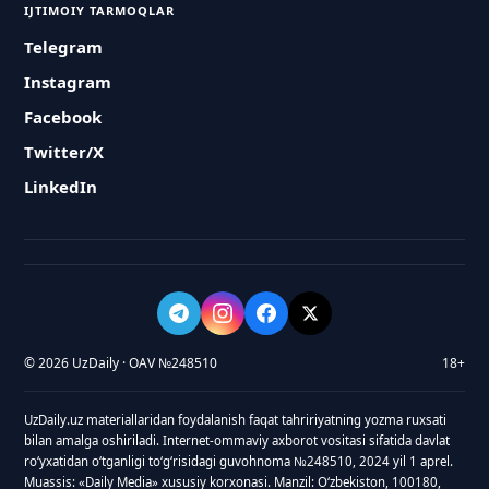
IJTIMOIY TARMOQLAR
Telegram
Instagram
Facebook
Twitter/X
LinkedIn
© 2026 UzDaily · OAV №248510
18+
UzDaily.uz materiallaridan foydalanish faqat tahririyatning yozma ruxsati
bilan amalga oshiriladi. Internet-ommaviy axborot vositasi sifatida davlat
roʻyxatidan oʻtganligi toʻgʻrisidagi guvohnoma №248510, 2024 yil 1 aprel.
Muassis: «Daily Media» xususiy korxonasi. Manzil: Oʻzbekiston, 100180,