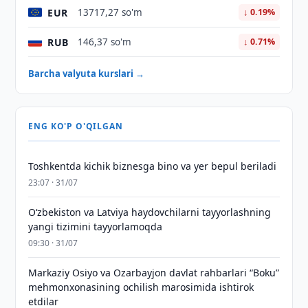
EUR
13717,27 so'm
↓ 0.19%
RUB
146,37 so'm
↓ 0.71%
Barcha valyuta kurslari →
ENG KO'P O'QILGAN
Toshkentda kichik biznesga bino va yer bepul beriladi
23:07 · 31/07
Oʻzbekiston va Latviya haydovchilarni tayyorlashning
yangi tizimini tayyorlamoqda
09:30 · 31/07
Markaziy Osiyo va Ozarbayjon davlat rahbarlari “Boku”
mehmonxonasining ochilish marosimida ishtirok
etdilar