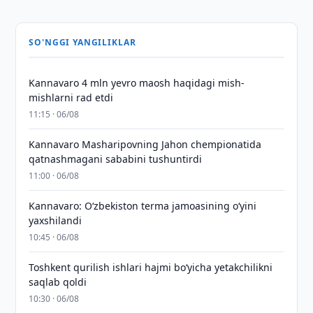
SO'NGGI YANGILIKLAR
Kannavaro 4 mln yevro maosh haqidagi mish-
mishlarni rad etdi
11:15 · 06/08
Kannavaro Masharipovning Jahon chempionatida
qatnashmagani sababini tushuntirdi
11:00 · 06/08
Kannavaro: O‘zbekiston terma jamoasining o‘yini
yaxshilandi
10:45 · 06/08
Toshkent qurilish ishlari hajmi bo‘yicha yetakchilikni
saqlab qoldi
10:30 · 06/08