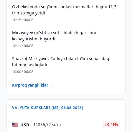
O‘zbekistonda sog‘liqni saqlash xizmatlari hajmi 11,3
trln so‘mga yetdi
10:15 · 06/08
Mirziyoyev go'sht va sut ishlab chiqarishni
ko'paytirishni buyurdi
10:11 · 06/08
Shavkat Mirziyoyev Turkiya bilan taʼlim sohasidagi
bitimni tasdiqladi
10:00 · 06/08
Ko'proq yangiliklar →
VALYUTA KURSLARI (MB, 06.08.2026)
USD
11886,72 so'm
↓ 0.46%