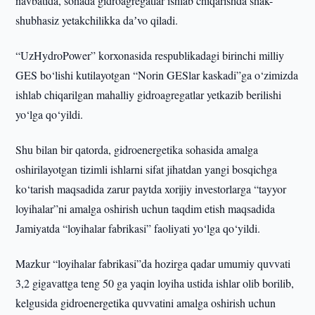
navbatida, sohada gidroagregatlar ishlab chiqarishda shak-
shubhasiz yetakchilikka daʼvo qiladi.
“UzHydroPower” korxonasida respublikadagi birinchi milliy
GES bo‘lishi kutilayotgan “Norin GESlar kaskadi”ga o‘zimizda
ishlab chiqarilgan mahalliy gidroagregatlar yetkazib berilishi
yo‘lga qo‘yildi.
Shu bilan bir qatorda, gidroenergetika sohasida amalga
oshirilayotgan tizimli ishlarni sifat jihatdan yangi bosqichga
ko‘tarish maqsadida zarur paytda xorijiy investorlarga “tayyor
loyihalar”ni amalga oshirish uchun taqdim etish maqsadida
Jamiyatda “loyihalar fabrikasi” faoliyati yo‘lga qo‘yildi.
Mazkur “loyihalar fabrikasi”da hozirga qadar umumiy quvvati
3,2 gigavattga teng 50 ga yaqin loyiha ustida ishlar olib borilib,
kelgusida gidroenergetika quvvatini amalga oshirish uchun