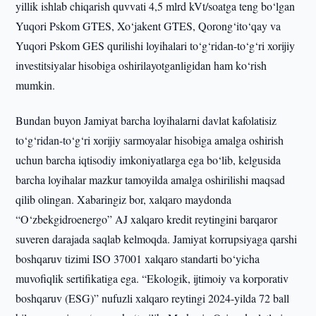
yillik ishlab chiqarish quvvati 4,5 mlrd kVt/soatga teng bo‘lgan
Yuqori Pskom GTES, Xo‘jakent GTES, Qorong‘ito‘qay va
Yuqori Pskom GES qurilishi loyihalari to‘g‘ridan-to‘g‘ri xorijiy
investitsiyalar hisobiga oshirilayotganligidan ham ko‘rish
mumkin.
Bundan buyon Jamiyat barcha loyihalarni davlat kafolatisiz
to‘g‘ridan-to‘g‘ri xorijiy sarmoyalar hisobiga amalga oshirish
uchun barcha iqtisodiy imkoniyatlarga ega bo‘lib, kelgusida
barcha loyihalar mazkur tamoyilda amalga oshirilishi maqsad
qilib olingan. Xabaringiz bor, xalqaro maydonda
“O‘zbekgidroenergo” AJ xalqaro kredit reytingini barqaror
suveren darajada saqlab kelmoqda. Jamiyat korrupsiyaga qarshi
boshqaruv tizimi ISO 37001 xalqaro standarti bo‘yicha
muvofiqlik sertifikatiga ega. “Ekologik, ijtimoiy va korporativ
boshqaruv (ESG)” nufuzli xalqaro reytingi 2024-yilda 72 ball