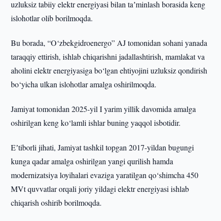
uzluksiz tabiiy elektr energiyasi bilan taʼminlash borasida keng
islohotlar olib borilmoqda.
Bu borada, “O‘zbekgidroenergo” AJ tomonidan sohani yanada
taraqqiy ettirish, ishlab chiqarishni jadallashtirish, mamlakat va
aholini elektr energiyasiga bo‘lgan ehtiyojini uzluksiz qondirish
bo‘yicha ulkan islohotlar amalga oshirilmoqda.
Jamiyat tomonidan 2025-yil I yarim yillik davomida amalga
oshirilgan keng ko‘lamli ishlar buning yaqqol isbotidir.
Eʼtiborli jihati, Jamiyat tashkil topgan 2017-yildan bugungi
kunga qadar amalga oshirilgan yangi qurilish hamda
modernizatsiya loyihalari evaziga yaratilgan qo‘shimcha 450
MVt quvvatlar orqali joriy yildagi elektr energiyasi ishlab
chiqarish oshirib borilmoqda.