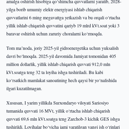
amalga oshirish hisobiga qo‘shimcha quvvatlarni yaratib, 2028-
yilga borib umumiy elektr energiyasi ishlab chiqarish
quvvatlarini 6 ming megavattga yetkazish va bu orqali o‘rtacha
yillik ishlab chiqarish quvvatini qariyb 19 mlrd kVt.soat yoki 3
baravar oshirish uchun zaruriy choralarni ko‘rmoqda.
Tom maʼnoda, joriy 2025-yil gidroenergetika uchun yuksalish
davri bo‘lmoqda. 2025-yil davomida Jamiyat tomonidan 405
million dollarlik, yillik ishlab chiqarish quvvati 912,0 mln
kVt.soatga teng 32 ta loyiha ishga tushiriladi. Bu kabi
ko‘rsatkich mamlakat sanoatining hech qaysi bir yo‘nalishida
ilgari kuzatilmagan.
Xususan, I yarim yillikda Surxondaryo viloyati Sariosiyo
tumanida quvvati 16 MVt, yillik o‘rtacha ishlab chiqarish
quvvati 69,6 mln kVt.soatga teng Zarchob-3 kichik GES ishga
tushirildi. Loyihalar bo‘yicha jami yaratilgan yangi ish o‘rinlari