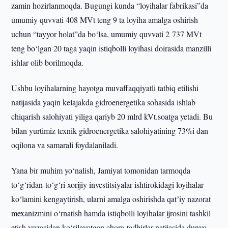
zamin hozirlanmoqda. Bugungi kunda “loyihalar fabrikasi”da
umumiy quvvati 408 MVt teng 9 ta loyiha amalga oshirish
uchun “tayyor holat”da bo‘lsa, umumiy quvvati 2 737 MVt
teng bo‘lgan 20 taga yaqin istiqbolli loyihasi doirasida manzilli
ishlar olib borilmoqda.
Ushbu loyihalarning hayotga muvaffaqqiyatli tatbiq etilishi
natijasida yaqin kelajakda gidroenergetika sohasida ishlab
chiqarish salohiyati yiliga qariyb 20 mlrd kVt.soatga yetadi. Bu
bilan yurtimiz texnik gidroenergetika salohiyatining 73%i dan
oqilona va samarali foydalaniladi.
Yana bir muhim yo‘nalish, Jamiyat tomonidan tarmoqda
to‘g‘ridan-to‘g‘ri xorijiy investitsiyalar ishtirokidagi loyihalar
ko‘lamini kengaytirish, ularni amalga oshirishda qatʼiy nazorat
mexanizmini o‘rnatish hamda istiqbolli loyihalar ijrosini tashkil
etish yuzasidan ko‘rilayotgan chora-tadbirlar natijasida dunyo