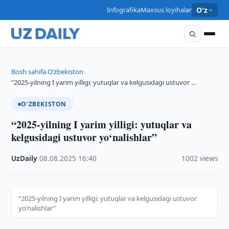
Infografika
Maxsus loyihalar
O'z
Bosh sahifa
O‘zbekiston
›
›
“2025-yilning I yarim yilligi: yutuqlar va kelgusidagi ustuvor …
O‘ZBEKISTON
“2025-yilning I yarim yilligi: yutuqlar va
kelgusidagi ustuvor yo‘nalishlar”
UzDaily
·
08.08.2025
·
16:40
·
1002 views
“2025-yilning I yarim yilligi: yutuqlar va kelgusidagi ustuvor
yo‘nalishlar”