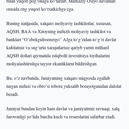
bilan yuqori pog‘onaga ko‘tarilib, Markaziy Osiyo davlatlari
orasida eng yuqori ko‘rsatkichga ega.
Buning natijasida, xalqaro moliyaviy tashkilotlar, xususan,
AQSH, BAA va Xitoyning nufuzli moliyaviy tashkilot va
banklari “O‘zbekgidroenergo” AJga to‘g‘ridan-to‘g‘ri davlat
kafolatisiz va sug‘urta xarajatlarisiz qariyb yarim milliard
AQSH dollari qiymatida istiqbolli investitsiya loyihalarini
moliyalashtirishga tayyor ekanliklarni bildirishgan.
Bu, o‘z navbatida, Jamiyatning xalqaro miqyosda egallab
turgan nufuzi va obro‘si tobora yuksalib borayotganidan dalolat
beradi.
Jamiyat bundan keyin ham davlat va jamiyatimiz ravnaqi, xalq
farovonligi yo‘lida barcha kuch va resurslarini safarbar etadi.