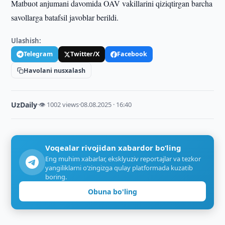
Matbuot anjumani davomida OAV vakillarini qiziqtirgan barcha
savollarga batafsil javoblar berildi.
Ulashish:
Telegram
Twitter/X
Facebook
Havolani nusxalash
UzDaily
·
👁 1002 views
·
08.08.2025 · 16:40
Voqealar rivojidan xabardor bo‘ling
Eng muhim xabarlar, eksklyuziv reportajlar va tezkor
yangiliklarni o‘zingizga qulay platformada kuzatib
boring.
Obuna bo'ling