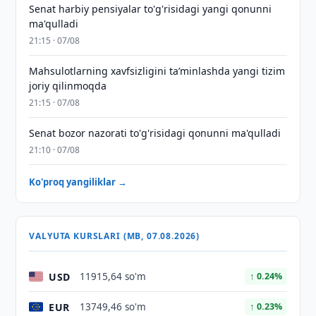
Senat harbiy pensiyalar to'g'risidagi yangi qonunni
ma'qulladi
21:15 · 07/08
Mahsulotlarning xavfsizligini taʼminlashda yangi tizim
joriy qilinmoqda
21:15 · 07/08
Senat bozor nazorati to'g'risidagi qonunni ma'qulladi
21:10 · 07/08
Ko'proq yangiliklar →
VALYUTA KURSLARI (MB, 07.08.2026)
USD
11915,64 so'm
↑ 0.24%
EUR
13749,46 so'm
↑ 0.23%