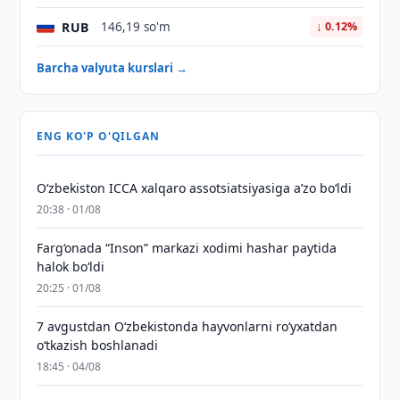
RUB
146,19 so'm
↓ 0.12%
Barcha valyuta kurslari →
ENG KO'P O'QILGAN
O‘zbekiston ICCA xalqaro assotsiatsiyasiga aʼzo bo‘ldi
20:38 · 01/08
Farg‘onada “Inson” markazi xodimi hashar paytida
halok bo‘ldi
20:25 · 01/08
7 avgustdan O‘zbekistonda hayvonlarni ro‘yxatdan
o‘tkazish boshlanadi
18:45 · 04/08