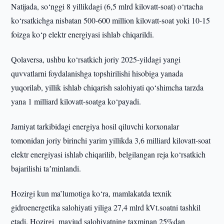
Natijada, so‘nggi 8 yillikdagi (6,5 mlrd kilovatt-soat) o‘rtacha
ko‘rsatkichga nisbatan 500-600 million kilovatt-soat yoki 10-15
foizga ko‘p elektr energiyasi ishlab chiqarildi.
Qolaversa, ushbu ko‘rsatkich joriy 2025-yildagi yangi
quvvatlarni foydalanishga topshirilishi hisobiga yanada
yuqorilab, yillik ishlab chiqarish salohiyati qo‘shimcha tarzda
yana 1 milliard kilovatt-soatga ko‘payadi.
Jamiyat tarkibidagi energiya hosil qiluvchi korxonalar
tomonidan joriy birinchi yarim yillikda 3,6 milliard kilovatt-soat
elektr energiyasi ishlab chiqarilib, belgilangan reja ko‘rsatkich
bajarilishi taʼminlandi.
Hozirgi kun ma’lumotiga ko‘ra, mamlakatda texnik
gidroenergetika salohiyati yiliga 27,4 mlrd kVt.soatni tashkil
etadi. Hozirgi mavjud salohiyatning taxminan 25%dan