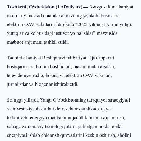
Toshkent, O‘zbekiston (UzDaily.uz) —
7-avgust kuni Jamiyat
maʼmuriy binosida mamlakatimizning yetakchi bosma va
elektron OAV vakillari ishtirokida “2025-yilning I yarim yilligi:
yutuqlar va kelgusidagi ustuvor yo‘nalishlar” mavzusida
matbuot anjumani tashkil etildi.
Tadbirda Jamiyat Boshqaruvi rahbariyati, Ijro apparati
boshqarma va bo‘lim boshliqlari, masʼul mutaxassislar,
televideniye, radio, bosma va elektron OAV vakillari,
jurnalistlar va blogerlar ishtirok etdi.
So‘nggi yillarda Yangi O‘zbekistonning taraqqiyot strategiyasi
va investitsiya dasturlari doirasida respublikada qayta
tiklanuvchi energiya manbalarini jadallik bilan rivojlantirish,
sohaga zamonaviy texnologiyalarni jalb etgan holda, elektr
energiyasi ishlab chiqarish quvvatlarini keskin oshirish, aholini