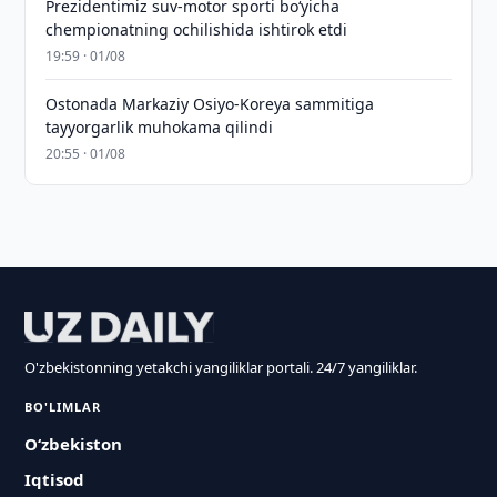
Prezidentimiz suv-motor sporti bo‘yicha
chempionatning ochilishida ishtirok etdi
19:59 · 01/08
Ostonada Markaziy Osiyo-Koreya sammitiga
tayyorgarlik muhokama qilindi
20:55 · 01/08
O'zbekistonning yetakchi yangiliklar portali. 24/7 yangiliklar.
BO'LIMLAR
O‘zbekiston
Iqtisod