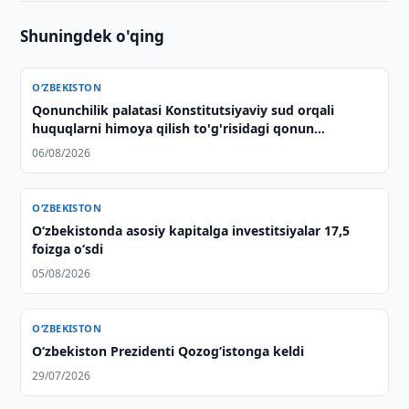
Shuningdek o'qing
O‘ZBEKISTON
Qonunchilik palatasi Konstitutsiyaviy sud orqali
huquqlarni himoya qilish to'g'risidagi qonun
loyihasini ma'qulladi
06/08/2026
O‘ZBEKISTON
O‘zbekistonda asosiy kapitalga investitsiyalar 17,5
foizga o‘sdi
05/08/2026
O‘ZBEKISTON
Oʻzbekiston Prezidenti Qozogʻistonga keldi
29/07/2026