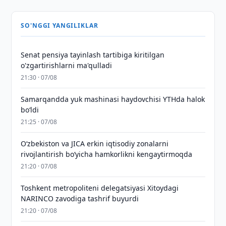
SO'NGGI YANGILIKLAR
Senat pensiya tayinlash tartibiga kiritilgan
o'zgartirishlarni ma'qulladi
21:30 · 07/08
Samarqandda yuk mashinasi haydovchisi YTHda halok
bo‘ldi
21:25 · 07/08
Oʻzbekiston va JICA erkin iqtisodiy zonalarni
rivojlantirish boʻyicha hamkorlikni kengaytirmoqda
21:20 · 07/08
Toshkent metropoliteni delegatsiyasi Xitoydagi
NARINCO zavodiga tashrif buyurdi
21:20 · 07/08