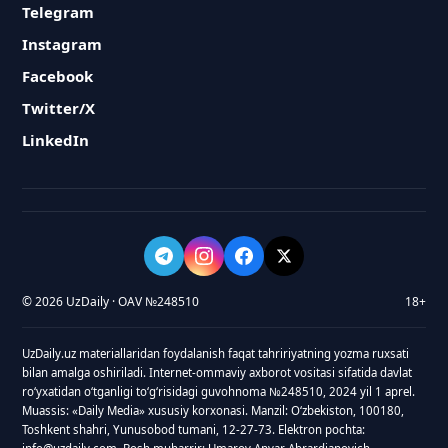
Telegram
Instagram
Facebook
Twitter/X
LinkedIn
© 2026 UzDaily · OAV №248510
18+
UzDaily.uz materiallaridan foydalanish faqat tahririyatning yozma ruxsati
bilan amalga oshiriladi. Internet-ommaviy axborot vositasi sifatida davlat
roʻyxatidan oʻtganligi toʻgʻrisidagi guvohnoma №248510, 2024 yil 1 aprel.
Muassis: «Daily Media» xususiy korxonasi. Manzil: Oʻzbekiston, 100180,
Toshkent shahri, Yunusobod tumani, 12-27-73. Elektron pochta: