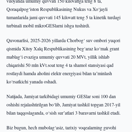
viloyatida umumiy quvvati 150 kilovattga teng 8 ta,
Qoraqalpog‘iston Respublikasining Nukus va Xo‘jayli
tumanlarida jami quvvati 145 kilovatt teng 5 ta kinetik turdagi
turbinali mobil mikroGESlarni ishga tushirdi.
Quvonarlisi, 2025-2026 yillarda Chorbog‘ suv ombori yuqori
qismida Xitoy Xalq Respublikasining beg‘araz ko‘mak grant
mablag‘i evaziga umumiy quvvati 20 MVt, yillik ishlab
chiqarishi 50 mln kVt.soat teng 4 ta shamol stansiyasi qad
rostlaydi hamda aholini elektr energiyasi bilan taʼminlash
ko‘rsatkichi yanada oshadi.
Natijada, Jamiyat tarkibidagi umumiy GESlar soni 100 dan
oshishi rejalashtirilgan bo‘lib, Jamiyat tashkil topgan 2017-yil
bilan taqqoslaganda, o‘sish surʼatlari 3 baravarni tashkil etadi.
Biz bugun, hech mubolag‘asiz, tarixiy voqealarning guvohi