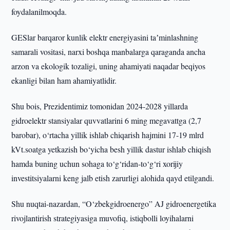
foydalanilmoqda.
GESlar barqaror kunlik elektr energiyasini taʼminlashning
samarali vositasi, narxi boshqa manbalarga qaraganda ancha
arzon va ekologik tozaligi, uning ahamiyati naqadar beqiyos
ekanligi bilan ham ahamiyatlidir.
Shu bois, Prezidentimiz tomonidan 2024-2028 yillarda
gidroelektr stansiyalar quvvatlarini 6 ming megavattga (2,7
barobar), o‘rtacha yillik ishlab chiqarish hajmini 17-19 mlrd
kVt.soatga yetkazish bo‘yicha besh yillik dastur ishlab chiqish
hamda buning uchun sohaga to‘g‘ridan-to‘g‘ri xorijiy
investitsiyalarni keng jalb etish zarurligi alohida qayd etilgandi.
Shu nuqtai-nazardan, “O‘zbekgidroenergo” AJ gidroenergetika
rivojlantirish strategiyasiga muvofiq, istiqbolli loyihalarni