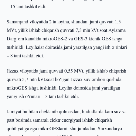
– 15 tani tashkil etdi.
Samarqand viloyatida 2 ta loyiha, shundan: jami quvvati 1,5
MVt, yillik ishlab chiqarish quvvati 7,3 mln kVt.soat Aylanma
Darg‘om kanalida mikroGES-2 va GES-3 kichik GES ishga
tushirildi. Loyihalar doirasida jami yaratilgan yangi ish o‘rinlari
– 8 tani tashkil etdi.
Jizzax viloyatida jami quvvati 0,55 MVt, yillik ishlab chiqarish
quvvati 5,7 mln kVt.soat bo‘lgan Jizzax suv ombori qoshida
mikroGES ishga tushirildi. Loyiha doirasida jami yaratilgan
yangi ish o‘rinlari – 3 tani tashkil etdi.
Jamiyat bu bilan cheklanib qolmasdan, hududlarda kam suv va
past bosimda samarali elektr energiyasi ishlab chiqarish
qobiliyatiga ega mikroGESlarni, shu jumladan, Surxondaryo