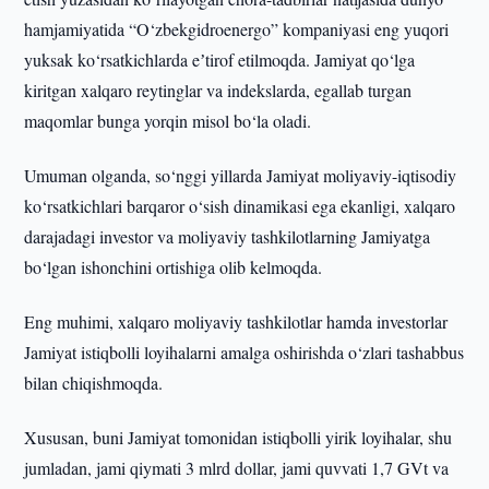
hamjamiyatida “O‘zbekgidroenergo” kompaniyasi eng yuqori
yuksak ko‘rsatkichlarda eʼtirof etilmoqda. Jamiyat qo‘lga
kiritgan xalqaro reytinglar va indekslarda, egallab turgan
maqomlar bunga yorqin misol bo‘la oladi.
Umuman olganda, so‘nggi yillarda Jamiyat moliyaviy-iqtisodiy
ko‘rsatkichlari barqaror o‘sish dinamikasi ega ekanligi, xalqaro
darajadagi investor va moliyaviy tashkilotlarning Jamiyatga
bo‘lgan ishonchini ortishiga olib kelmoqda.
Eng muhimi, xalqaro moliyaviy tashkilotlar hamda investorlar
Jamiyat istiqbolli loyihalarni amalga oshirishda o‘zlari tashabbus
bilan chiqishmoqda.
Xususan, buni Jamiyat tomonidan istiqbolli yirik loyihalar, shu
jumladan, jami qiymati 3 mlrd dollar, jami quvvati 1,7 GVt va