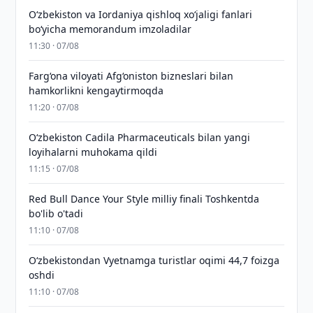
Oʻzbekiston va Iordaniya qishloq xoʻjaligi fanlari
boʻyicha memorandum imzoladilar
11:30 · 07/08
Farg‘ona viloyati Afg‘oniston bizneslari bilan
hamkorlikni kengaytirmoqda
11:20 · 07/08
Oʻzbekiston Cadila Pharmaceuticals bilan yangi
loyihalarni muhokama qildi
11:15 · 07/08
Red Bull Dance Your Style milliy finali Toshkentda
bo'lib o'tadi
11:10 · 07/08
O‘zbekistondan Vyetnamga turistlar oqimi 44,7 foizga
oshdi
11:10 · 07/08