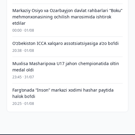
Markaziy Osiyo va Ozarbayjon davlat rahbarlari “Boku”
mehmonxonasining ochilish marosimida ishtirok
etdilar
00:00 · 01/08
O‘zbekiston ICCA xalqaro assotsiatsiyasiga aʼzo bo‘ldi
20:38 · 01/08
Muxlisa Masharipova U17 jahon chempionatida oltin
medal oldi
23:45 · 31/07
Farg‘onada “Inson” markazi xodimi hashar paytida
halok bo‘ldi
20:25 · 01/08