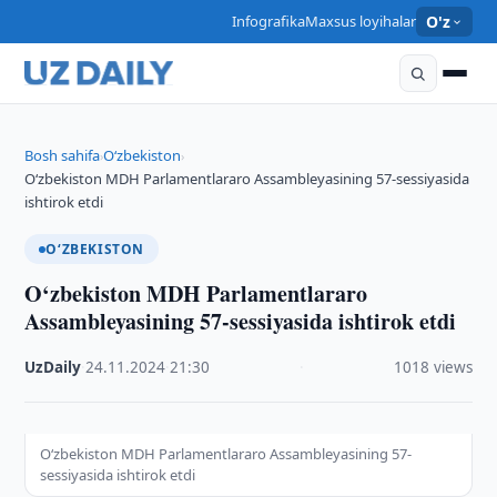
Infografika
Maxsus loyihalar
O'z
Bosh sahifa
O‘zbekiston
›
›
O‘zbekiston MDH Parlamentlararo Assambleyasining 57-sessiyasida
ishtirok etdi
O‘ZBEKISTON
O‘zbekiston MDH Parlamentlararo
Assambleyasining 57-sessiyasida ishtirok etdi
UzDaily
·
24.11.2024
·
21:30
·
1018 views
O‘zbekiston MDH Parlamentlararo Assambleyasining 57-
sessiyasida ishtirok etdi