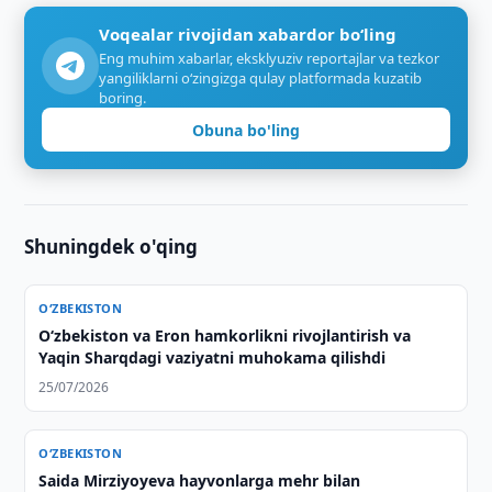
Voqealar rivojidan xabardor bo‘ling
Eng muhim xabarlar, eksklyuziv reportajlar va tezkor
yangiliklarni o‘zingizga qulay platformada kuzatib
boring.
Obuna bo'ling
Shuningdek o'qing
O‘ZBEKISTON
Oʻzbekiston va Eron hamkorlikni rivojlantirish va
Yaqin Sharqdagi vaziyatni muhokama qilishdi
25/07/2026
O‘ZBEKISTON
Saida Mirziyoyeva hayvonlarga mehr bilan