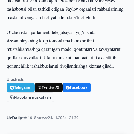
faol ishtirok etib kelmoqda. Prezident Shavkat Mirziyoyev
tashabbusi bilan tashkil etilgan Saylov organlari rahbarlarining
maslahat kengashi faoliyati alohida e’tirof etildi.
O‘zbekiston parlament delegatsiyasi yig‘ilishda
Assambleyaning ko‘p tomonlama hamkorlikni
mustahkamlashga qaratilgan model qonunlari va tavsiyalarini
qo‘llab-quvvatladi. Ular mamlakat manfaatlarini aks ettirib,
qonunchilik tashabbuslarini rivojlantirishga xizmat qiladi.
Ulashish:
Telegram
Twitter/X
Facebook
Havolani nusxalash
UzDaily
·
👁 1018 views
·
24.11.2024 · 21:30