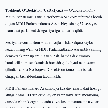
Toshkent, O‘zbekiston (UzDaily.uz) —
O‘zbekiston Oliy
Majlisi Senati raisi Tanzila Norboyeva Sankt-Peterburgda bo‘lib
o‘tgan MDH Parlamentlararo Assambleyasining 57-sessiyasida
mamlakat parlament delegatsiyasiga rahbarlik qildi.
Sessiya davomida demokratik rivojlanishda xalqaro saylov
kuzatuvining o‘rni va MDH Parlamentlararo Assambleyasining
demokratik prinsiplarni ilgari surish, hamda davlatlararo
hamkorlikni mustahkamlash borasidagi faoliyati muhokama
qilindi. Tanzila Norboyeva O‘zbekiston tomonidan ishlab
chiqilgan tashabbuslarni taqdim etdi.
MDH Parlamentlararo Assambleya kuzatuv missiyalari hozirgi
kunga qadar 100 dan ortiq saylov kampaniyalarini monitoring
qilishda ishtirok etgan. Ularda O‘zbekiston parlamenti a’zolari