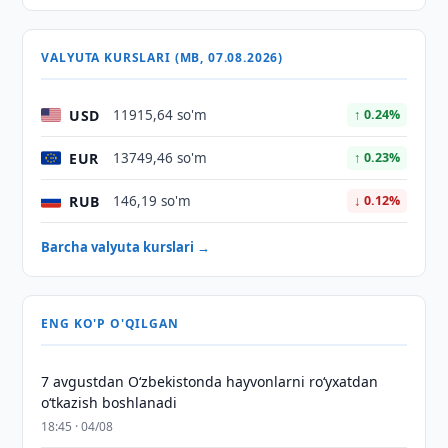
VALYUTA KURSLARI (MB, 07.08.2026)
USD
11915,64 so'm
↑ 0.24%
EUR
13749,46 so'm
↑ 0.23%
RUB
146,19 so'm
↓ 0.12%
Barcha valyuta kurslari →
ENG KO'P O'QILGAN
7 avgustdan O‘zbekistonda hayvonlarni ro‘yxatdan
o‘tkazish boshlanadi
18:45 · 04/08