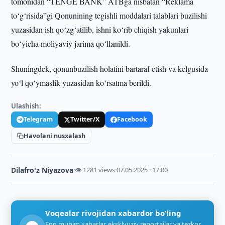
tomonidan “TENGE BANK” ATBga nisbatan “Reklama
to‘g‘risida”gi Qonunining tegishli moddalari talablari buzilishi
yuzasidan ish qo‘zg‘atilib, ishni ko‘rib chiqish yakunlari
bo‘yicha moliyaviy jarima qo‘llanildi.
Shuningdek, qonunbuzilish holatini bartaraf etish va kelgusida
yo‘l qo‘ymaslik yuzasidan ko‘rsatma berildi.
Ulashish:
Telegram
Twitter/X
Facebook
Havolani nusxalash
Dilafro'z Niyazova
·
👁 1281 views
·
07.05.2025 · 17:00
Voqealar rivojidan xabardor bo‘ling
Eng muhim xabarlar, eksklyuziv reportajlar va tezkor