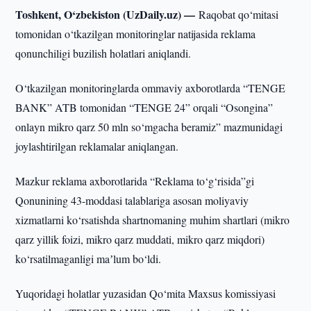
Toshkent, O‘zbekiston (UzDaily.uz) —
Raqobat qo‘mitasi
tomonidan o‘tkazilgan monitoringlar natijasida reklama
qonunchiligi buzilish holatlari aniqlandi.
O‘tkazilgan monitoringlarda ommaviy axborotlarda “TENGE
BANK” ATB tomonidan “TENGE 24” orqali “Osongina”
onlayn mikro qarz 50 mln so‘mgacha beramiz” mazmunidagi
joylashtirilgan reklamalar aniqlangan.
Mazkur reklama axborotlarida “Reklama to‘g‘risida”gi
Qonunining 43-moddasi talablariga asosan moliyaviy
xizmatlarni ko‘rsatishda shartnomaning muhim shartlari (mikro
qarz yillik foizi, mikro qarz muddati, mikro qarz miqdori)
ko‘rsatilmaganligi maʼlum bo‘ldi.
Yuqoridagi holatlar yuzasidan Qo‘mita Maxsus komissiyasi