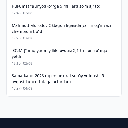
Hukumat “Bunyodkor”ga 5 milliard so‘m ajratdi
12:45 · 03/08
Mahmud Murodov Oktagon ligasida yarim og‘ir vazn
chempioni bo‘ldi
12:25 · 03/08
“O‘zMIJ”ning yarim yillik foydasi 2,1 trillion so‘mga
yetdi
18:10 · 03/08
Samarkand-2028 giperspektral sun’iy yo‘ldoshi 5-
avgust kuni orbitaga uchiriladi
17:37 · 04/08