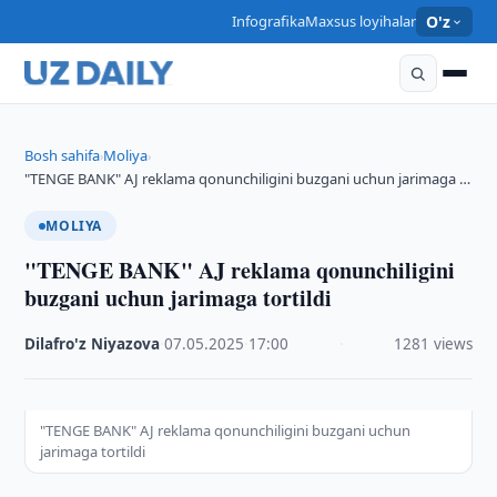
Infografika
Maxsus loyihalar
O'z
Bosh sahifa
Moliya
›
›
"TENGE BANK" AJ reklama qonunchiligini buzgani uchun jarimaga …
MOLIYA
"TENGE BANK" AJ reklama qonunchiligini
buzgani uchun jarimaga tortildi
Dilafro'z Niyazova
·
07.05.2025
·
17:00
·
1281 views
"TENGE BANK" AJ reklama qonunchiligini buzgani uchun
jarimaga tortildi