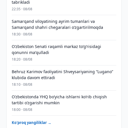
tabrikladi
22:35 · 08/08
Samarqand viloyatining ayrim tumanlari va
Samarqand shahri chegaralari oʻzgartirilmoqda
18:30 · 08/08
Oʻzbekiston Senati raqamli markaz toʻgʻrisidagi
qonunni maʼqulladi
18:20 · 08/08
Behruz Karimov faoliyatini Shveysariyaning “Lugano”
klubida davom ettiradi
18:10 · 08/08
O‘zbekistonda YHQ bo‘yicha ishlarni ko‘rib chiqish
tartibi o‘zgarishi mumkin
18:00 · 08/08
Ko'proq yangiliklar →