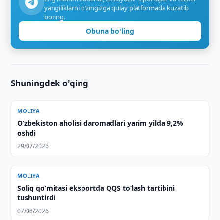
yangiliklarni o‘zingizga qulay platformada kuzatib
boring.
Obuna bo'ling
Shuningdek o'qing
MOLIYA
O‘zbekiston aholisi daromadlari yarim yilda 9,2%
oshdi
29/07/2026
MOLIYA
Soliq qo‘mitasi eksportda QQS to‘lash tartibini
tushuntirdi
07/08/2026