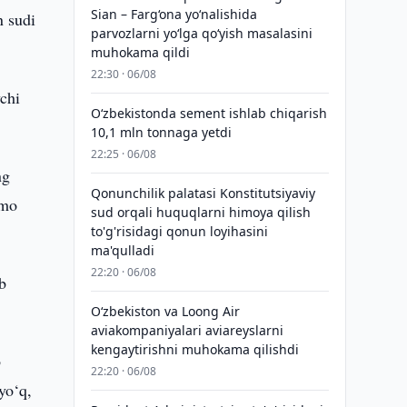
Sian – Farg‘ona yo‘nalishida
n sudi
parvozlarni yo‘lga qo‘yish masalasini
muhokama qildi
22:30 · 06/08
vchi
O‘zbekistonda sement ishlab chiqarish
10,1 mln tonnaga yetdi
22:25 · 06/08
ng
Qonunchilik palatasi Konstitutsiyaviy
mmo
sud orqali huquqlarni himoya qilish
to'g'risidagi qonun loyihasini
ma'qulladi
22:20 · 06/08
b
Oʻzbekiston va Loong Air
aviakompaniyalari aviareyslarni
kengaytirishni muhokama qilishdi
b
22:20 · 06/08
yo‘q,