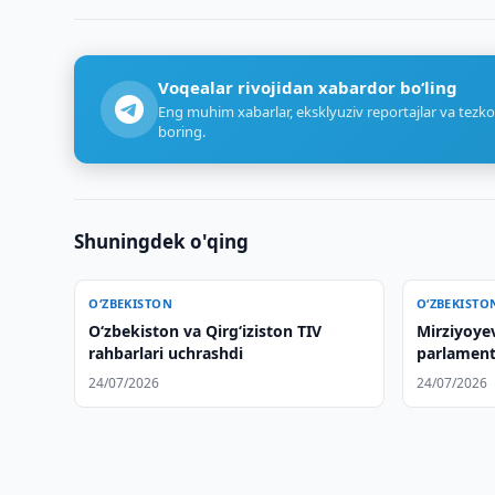
Voqealar rivojidan xabardor bo‘ling
Eng muhim xabarlar, eksklyuziv reportajlar va tezko
boring.
Shuningdek o'qing
O‘ZBEKISTON
O‘ZBEKISTO
O‘zbekiston va Qirg‘iziston TIV
Mirziyoye
rahbarlari uchrashdi
parlament
muhokama
24/07/2026
24/07/2026