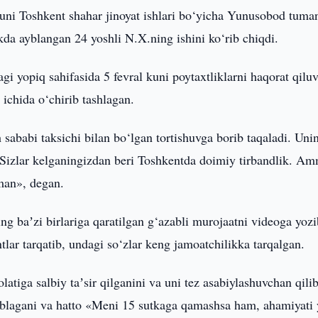
kuni Toshkent shahar jinoyat ishlari bo‘yicha Yunusobod tuma
ikda ayblangan 24 yoshli N.X.ning ishini ko‘rib chiqdi.
gi yopiq sahifasida 5 fevral kuni poytaxtliklarni haqorat qilu
 ichida o‘chirib tashlagan.
 sababi taksichi bilan bo‘lgan tortishuvga borib taqaladi. Uni
z. Sizlar kelganingizdan beri Toshkentda doimiy tirbandlik. A
man», degan.
ng baʼzi birlariga qaratilgan g‘azabli murojaatni videoga yozi
lar tarqatib, undagi so‘zlar keng jamoatchilikka tarqalgan.
latiga salbiy taʼsir qilganini va uni tez asabiylashuvchan qili
soblagani va hatto «Meni 15 sutkaga qamashsa ham, ahamiyati 