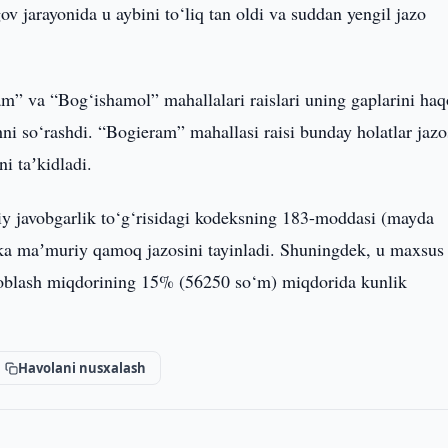
ov jarayonida u aybini to‘liq tan oldi va suddan yengil jazo
” va “Bog‘ishamol” mahallalari raislari uning gaplarini haq
i so‘rashdi. “Bogieram” mahallasi raisi bunday holatlar jazo
i taʼkidladi.
riy javobgarlik to‘g‘risidagi kodeksning 183-moddasi (mayda
tka maʼmuriy qamoq jazosini tayinladi. Shuningdek, u maxsus
soblash miqdorining 15% (56250 so‘m) miqdorida kunlik
Havolani nusxalash