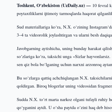
Toshkent, O‘zbekiston (UzDaily.uz) —
10 fevral 
poytaxtliklarni ijtimoiy tarmoqlarda haqorat qilganl
Sud materiallariga ko‘ra, N.X. o‘zining Instagram‘da
3–4 ta videorolik joylashtirgan va ularni besh daqiqa
Javobgarning aytishicha, uning bunday harakat qilish
so‘zlariga ko‘ra, taksichi unga «Sizlar hayvonlarsi
sen qiz bola bo‘lganing uchun narxni arzonroq ayta
Bu so‘zlarga qattiq achchiqlangan N.X. taksichilarni
qoldirgan. Biroq blogerlar uning videosidan fragment
Sudda N.X. to‘rt marta narkoz olgani tufayli ruhiy ho
qo‘yganini aytdi. U o‘sha paytda o‘zini haq deb hi