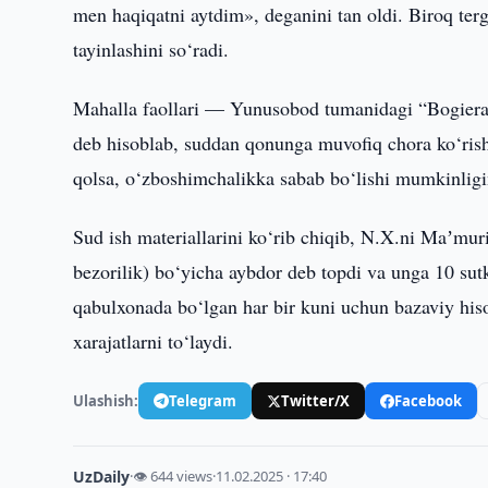
men haqiqatni aytdim», deganini tan oldi. Biroq terg
tayinlashini so‘radi.
Mahalla faollari — Yunusobod tumanidagi “Bogieram
deb hisoblab, suddan qonunga muvofiq chora ko‘rishn
qolsa, o‘zboshimchalikka sabab bo‘lishi mumkinligin
Sud ish materiallarini ko‘rib chiqib, N.X.ni Maʼmu
bezorilik) bo‘yicha aybdor deb topdi va unga 10 su
qabulxonada bo‘lgan har bir kuni uchun bazaviy hi
xarajatlarni to‘laydi.
Ulashish:
Telegram
Twitter/X
Facebook
UzDaily
·
👁 644 views
·
11.02.2025 · 17:40