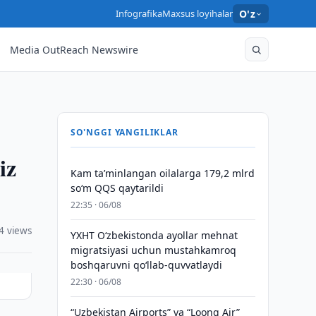
Infografika
Maxsus loyihalar
O'z
Media OutReach Newswire
SO'NGGI YANGILIKLAR
iz
Kam taʼminlangan oilalarga 179,2 mlrd
so‘m QQS qaytarildi
22:35 · 06/08
4 views
YXHT O‘zbekistonda ayollar mehnat
migratsiyasi uchun mustahkamroq
boshqaruvni qo‘llab-quvvatlaydi
22:30 · 06/08
“Uzbekistan Airports” va “Loong Air”