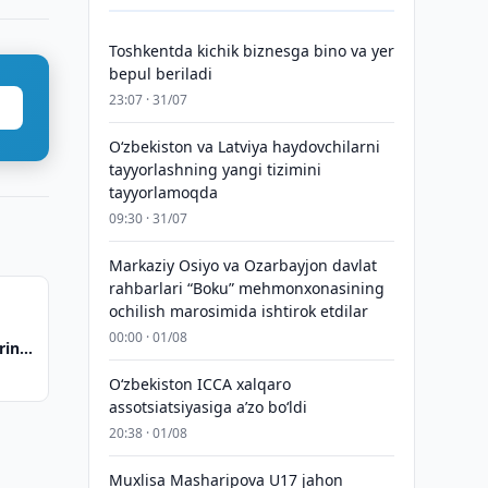
Toshkentda kichik biznesga bino va yer
bepul beriladi
23:07 · 31/07
Oʻzbekiston va Latviya haydovchilarni
tayyorlashning yangi tizimini
tayyorlamoqda
09:30 · 31/07
Markaziy Osiyo va Ozarbayjon davlat
rahbarlari “Boku” mehmonxonasining
ochilish marosimida ishtirok etdilar
00:00 · 01/08
rini
ari
O‘zbekiston ICCA xalqaro
assotsiatsiyasiga aʼzo bo‘ldi
20:38 · 01/08
Muxlisa Masharipova U17 jahon