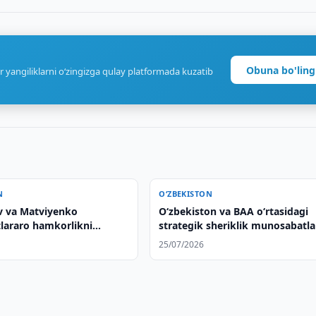
Obuna bo'ling
r yangiliklarni o‘zingizga qulay platformada kuzatib
N
O‘ZBEKISTON
v va Matviyenko
Oʻzbekiston va BAA oʻrtasidagi
lararo hamkorlikni
strategik sheriklik munosabatla
 qildi
yanada mustahkamlash masalal
25/07/2026
muhokama qilindi