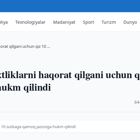
liya
Texnologiyalar
Madaniyat
Sport
Turizm
Dunyo
qorat qilgani uchun qiz 10 …
tliklarni haqorat qilgani uchun q
hukm qilindi
·
64
iz 10 sutkaga qamoq jazosiga hukm qilindi