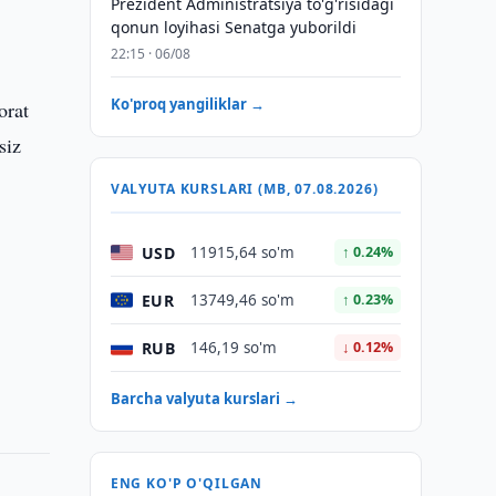
Prezident Administratsiya to'g'risidagi
qonun loyihasi Senatga yuborildi
22:15 · 06/08
Ko'proq yangiliklar →
orat
siz
VALYUTA KURSLARI (MB, 07.08.2026)
USD
11915,64 so'm
↑ 0.24%
EUR
13749,46 so'm
↑ 0.23%
RUB
146,19 so'm
↓ 0.12%
Barcha valyuta kurslari →
ENG KO'P O'QILGAN