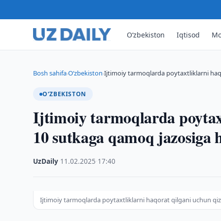
O‘zbekiston
Iqtisod
Mo
Bosh sahifa
O‘zbekiston
Ijtimoiy tarmoqlarda poytaxtliklarni ha
›
›
O‘ZBEKISTON
Ijtimoiy tarmoqlarda poytax
10 sutkaga qamoq jazosiga 
UzDaily
·
11.02.2025
·
17:40
Ijtimoiy tarmoqlarda poytaxtliklarni haqorat qilgani uchun q