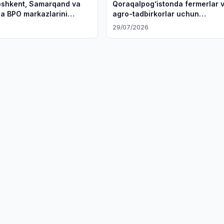
oshkent, Samarqand va
Qoraqalpog‘istonda fermerlar 
a BPO markazlarini
agro-tadbirkorlar uchun
rejalashtirmoqda
akselerator dasturi ishga tushir
6
29/07/2026