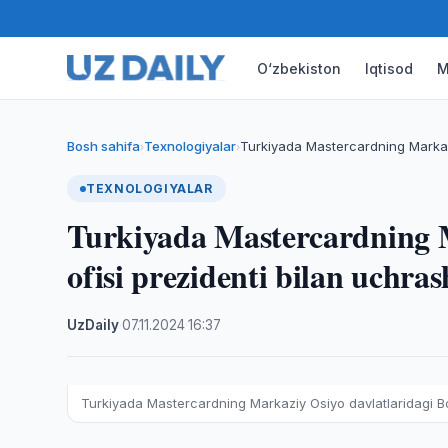
O‘zbekiston
Iqtisod
M
Bosh sahifa
Texnologiyalar
Turkiyada Mastercardning Markazi
›
›
TEXNOLOGIYALAR
Turkiyada Mastercardning M
ofisi prezidenti bilan uchras
UzDaily
·
07.11.2024
·
16:37
Turkiyada Mastercardning Markaziy Osiyo davlatlaridagi Bos