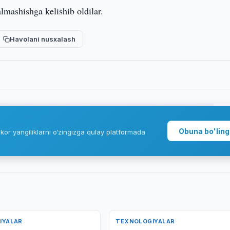
almashishga kelishib oldilar.
Havolani nusxalash
Obuna bo'ling
kor yangiliklarni o‘zingizga qulay platformada
IYALAR
TEXNOLOGIYALAR