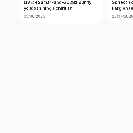
LIVE: «Samarkand-2028» sun’iy
Sonect T
yo‘ldoshining uchirilishi
Farg'onad
ochishni 
05/08/2026
25/07/202