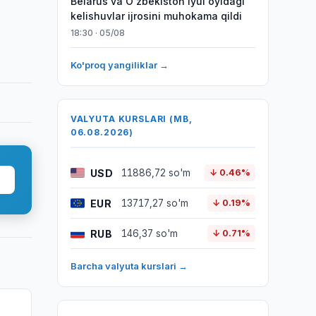
Belarus va O‘zbekiston iyul oyidagi
kelishuvlar ijrosini muhokama qildi
18:30 · 05/08
Ko'proq yangiliklar →
VALYUTA KURSLARI (MB,
06.08.2026)
USD
11886,72 so'm
↓ 0.46%
EUR
13717,27 so'm
↓ 0.19%
RUB
146,37 so'm
↓ 0.71%
Barcha valyuta kurslari →