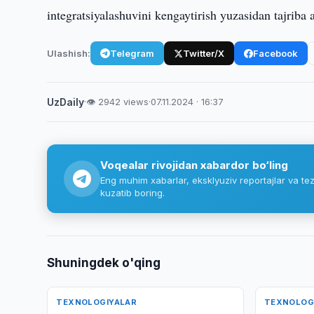
integratsiyalashuvini kengaytirish yuzasidan tajriba 
Ulashish:
Telegram
Twitter/X
Facebook
UzDaily
·
👁 2942 views
·
07.11.2024 · 16:37
Voqealar rivojidan xabardor bo‘ling
Eng muhim xabarlar, eksklyuziv reportajlar va tez
kuzatib boring.
Shuningdek o'qing
TEXNOLOGIYALAR
TEXNOLOG