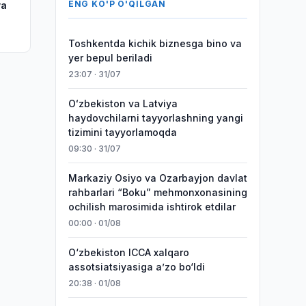
ENG KO'P O'QILGAN
va
iladi
Toshkentda kichik biznesga bino va
yer bepul beriladi
23:07 · 31/07
Oʻzbekiston va Latviya
haydovchilarni tayyorlashning yangi
tizimini tayyorlamoqda
09:30 · 31/07
Markaziy Osiyo va Ozarbayjon davlat
rahbarlari “Boku” mehmonxonasining
ochilish marosimida ishtirok etdilar
00:00 · 01/08
O‘zbekiston ICCA xalqaro
assotsiatsiyasiga aʼzo bo‘ldi
20:38 · 01/08