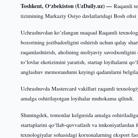
Toshkent, O‘zbekiston (UzDaily.uz) —
Raqamli te
tizimining Markaziy Osiyo davlatlaridagi Bosh ofisi
Uchrashuvdan ko‘zlangan maqsad Raqamli texnologiya
bozorining jozibadorligini oshirish uchun qulay shart
raqamlashtirish, aholining moliyaviy savodxonligini o
to‘lovlar ekotizimini yaratish, startap loyihalarni q
anglashuv memorandumi keyingi qadamlarni belgilas
Uchrashuvda Mastercard vakillari raqamli texnologiy
amalga oshirilayotgan loyihalar muhokama qilindi.
Shuningdek, tomonlar kelgusida amalga oshiriladigan
startaplarini qo‘llab-quvvatlash va imkoniyatlardan f
texnologiyalar sohasidagi korxonalarning eksport faol