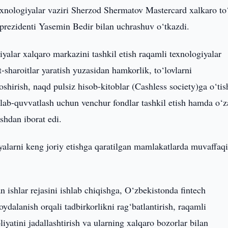
xnologiyalar vaziri Sherzod Shermatov Mastercard xalkaro to
 prezidenti Yasemin Bedir bilan uchrashuv o‘tkazdi.
lar xalqaro markazini tashkil etish raqamli texnologiyalar
-sharoitlar yaratish yuzasidan hamkorlik, to‘lovlarni
shirish, naqd pulsiz hisob-kitoblar (Cashless society)ga o‘tis
o‘llab-quvvatlash uchun venchur fondlar tashkil etish hamda o‘z
hdan iborat edi.
alarni keng joriy etishga qaratilgan mamlakatlarda muvaffaqi
 ishlar rejasini ishlab chiqishga, O‘zbekistonda fintech
oydalanish orqali tadbirkorlikni rag‘batlantirish, raqamli
iyatini jadallashtirish va ularning xalqaro bozorlar bilan