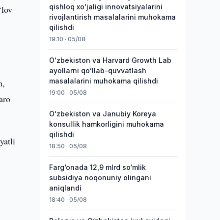
qishloq xo'jaligi innovatsiyalarini
‘lov
rivojlantirish masalalarini muhokama
qilishdi
19:10 · 05/08
Oʻzbekiston va Harvard Growth Lab
ayollarni qoʻllab-quvvatlash
masalalarini muhokama qilishdi
h,
19:00 · 05/08
aro
Oʻzbekiston va Janubiy Koreya
konsullik hamkorligini muhokama
qilishdi
yatli
18:50 · 05/08
Farg‘onada 12,9 mlrd so‘mlik
subsidiya noqonuniy olingani
aniqlandi
18:40 · 05/08