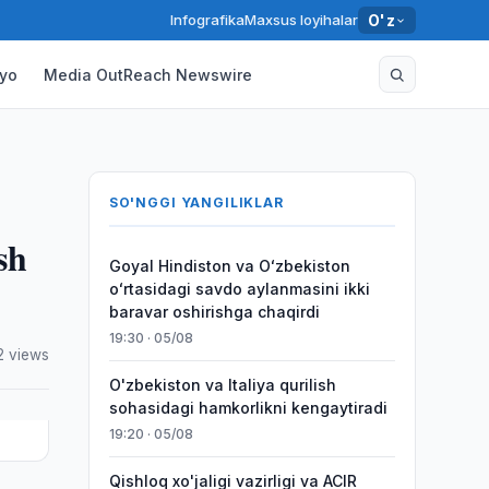
Infografika
Maxsus loyihalar
O'z
yo
Media OutReach Newswire
SO'NGGI YANGILIKLAR
sh
Goyal Hindiston va Oʻzbekiston
oʻrtasidagi savdo aylanmasini ikki
baravar oshirishga chaqirdi
19:30 · 05/08
2 views
O'zbekiston va Italiya qurilish
sohasidagi hamkorlikni kengaytiradi
19:20 · 05/08
Qishloq xo'jaligi vazirligi va ACIR