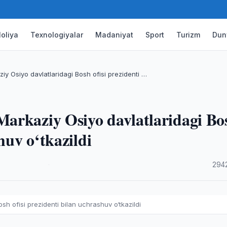
oliya
Texnologiyalar
Madaniyat
Sport
Turizm
Dun
y Osiyo davlatlaridagi Bosh ofisi prezidenti …
arkaziy Osiyo davlatlaridagi Bo
huv o‘tkazildi
·
294
h ofisi prezidenti bilan uchrashuv o‘tkazildi