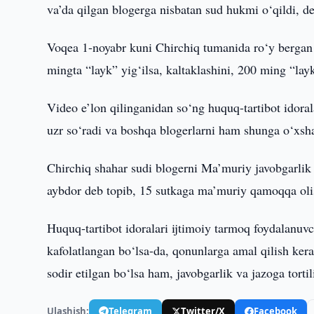
va’da qilgan blogerga nisbatan sud hukmi o‘qildi, de
Voqea 1-noyabr kuni Chirchiq tumanida ro‘y bergan b
mingta “layk” yig‘ilsa, kaltaklashini, 200 ming “layk
Video e’lon qilinganidan so‘ng huquq-tartibot idorala
uzr so‘radi va boshqa blogerlarni ham shunga o‘xsha
Chirchiq shahar sudi blogerni Ma’muriy javobgarlik
aybdor deb topib, 15 sutkaga ma’muriy qamoqqa oli
Huquq-tartibot idoralari ijtimoiy tarmoq foydalanuvc
kafolatlangan bo‘lsa-da, qonunlarga amal qilish kera
sodir etilgan bo‘lsa ham, javobgarlik va jazoga tortili
Ulashish:
Telegram
Twitter/X
Facebook