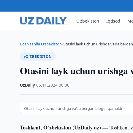
O‘zbekiston
Iqtisod
Mo
Bosh sahifa
O‘zbekiston
Otasini layk uchun urishga va’da berga
›
›
O‘ZBEKISTON
Otasini layk uchun urishga 
UzDaily
·
06.11.2024
·
00:00
Otasini layk uchun urishga va’da bergan bloger qamaldi
Toshkent, O‘zbekiston (UzDaily.uz) —
Toshkent v