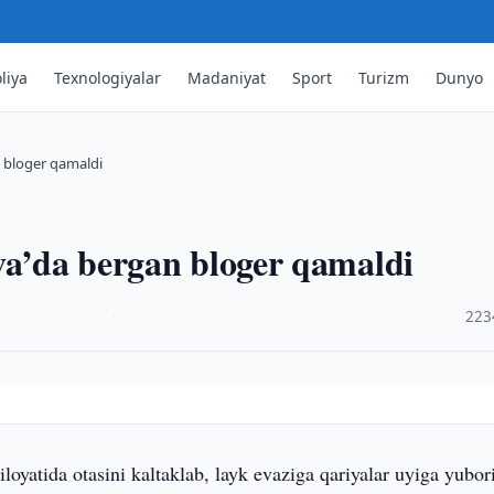
liya
Texnologiyalar
Madaniyat
Sport
Turizm
Dunyo
n bloger qamaldi
va’da bergan bloger qamaldi
·
223
iloyatida otasini kaltaklab, layk evaziga qariyalar uyiga yubor