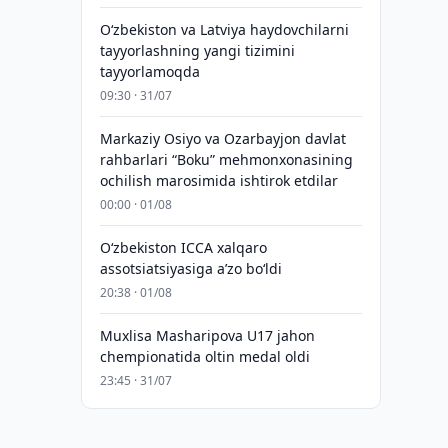
Oʻzbekiston va Latviya haydovchilarni
tayyorlashning yangi tizimini
tayyorlamoqda
09:30 · 31/07
Markaziy Osiyo va Ozarbayjon davlat
rahbarlari “Boku” mehmonxonasining
ochilish marosimida ishtirok etdilar
00:00 · 01/08
O‘zbekiston ICCA xalqaro
assotsiatsiyasiga aʼzo bo‘ldi
20:38 · 01/08
Muxlisa Masharipova U17 jahon
chempionatida oltin medal oldi
23:45 · 31/07