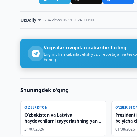
UzDaily
·
👁 2234 views
·
06.11.2024 · 00:00
Voqealar rivojidan xabardor bo‘ling
Eng muhim xabarlar, eksklyuziv reportajlar va tezko
boring.
Shuningdek o'qing
O‘ZBEKISTON
O‘ZBEKISTO
Oʻzbekiston va Latviya
Prezident
haydovchilarni tayyorlashning yangi
bo‘yicha 
tizimini tayyorlamoqda
ishtirok e
31/07/2026
01/08/2026