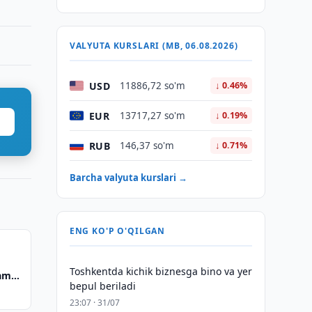
VALYUTA KURSLARI (MB, 06.08.2026)
USD
11886,72 so'm
↓ 0.46%
EUR
13717,27 so'm
↓ 0.19%
RUB
146,37 so'm
↓ 0.71%
Barcha valyuta kurslari →
ENG KO'P O'QILGAN
Toshkentda kichik biznesga bino va yer
kama
bepul beriladi
23:07 · 31/07