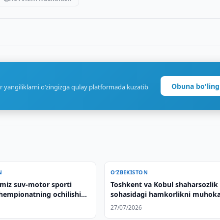
Obuna bo'ling
r yangiliklarni o‘zingizga qulay platformada kuzatib
N
O‘ZBEKISTON
imiz suv-motor sporti
Toshkent va Kobul shaharsozlik
chempionatning ochilishida
sohasidagi hamkorlikni muho
tdi
qilishdi
27/07/2026