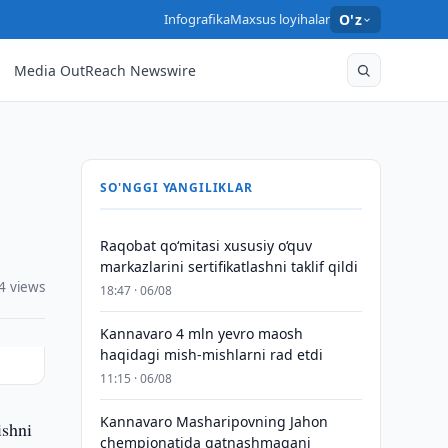
Infografika
Maxsus loyihalar
O'z
Media OutReach Newswire
SO'NGGI YANGILIKLAR
Raqobat qo‘mitasi xususiy o‘quv
markazlarini sertifikatlashni taklif qildi
4 views
18:47 · 06/08
Kannavaro 4 mln yevro maosh
haqidagi mish-mishlarni rad etdi
11:15 · 06/08
Kannavaro Masharipovning Jahon
ishni
chempionatida qatnashmagani