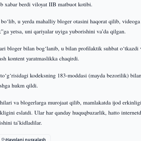
b xabar berdi viloyat IIB matbuot kotibi.
o‘lib, u yerda mahalliy bloger otasini haqorat qilib, videoga
”ga yetsa, uni qariyalar uyiga yuborishini va’da qilgan.
ri bloger bilan bog‘lanib, u bilan profilaktik suhbat o‘tkazdi 
sh kontent yaratmaslikka chaqirdi.
 to‘g‘risidagi kodeksning 183-moddasi (mayda bezorilik) bila
shga hukm qildi.
hilari va blogerlarga murojaat qilib, mamlakatda ijod erkinlig
kligini eslatdi. Ular har qanday huquqbuzarlik, hatto internet
shini ta’kidladilar.
Havolani nusxalash