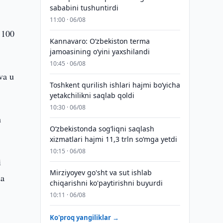
sababini tushuntirdi
11:00 · 06/08
 100
Kannavaro: O‘zbekiston terma
jamoasining o‘yini yaxshilandi
10:45 · 06/08
va u
Toshkent qurilish ishlari hajmi bo‘yicha
yetakchilikni saqlab qoldi
10:30 · 06/08
n
O‘zbekistonda sog‘liqni saqlash
xizmatlari hajmi 11,3 trln so‘mga yetdi
10:15 · 06/08
i
Mirziyoyev go'sht va sut ishlab
da
chiqarishni ko'paytirishni buyurdi
10:11 · 06/08
Ko'proq yangiliklar →