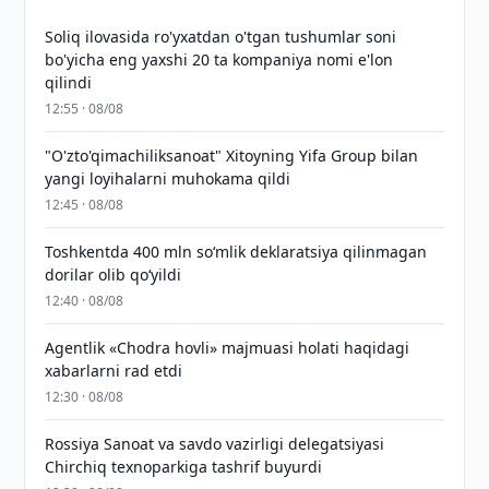
Soliq ilovasida ro'yxatdan o'tgan tushumlar soni
bo'yicha eng yaxshi 20 ta kompaniya nomi e'lon
qilindi
12:55 · 08/08
"O'zto'qimachiliksanoat" Xitoyning Yifa Group bilan
yangi loyihalarni muhokama qildi
12:45 · 08/08
Toshkentda 400 mln so‘mlik deklaratsiya qilinmagan
dorilar olib qo‘yildi
12:40 · 08/08
Agentlik «Chodra hovli» majmuasi holati haqidagi
xabarlarni rad etdi
12:30 · 08/08
Rossiya Sanoat va savdo vazirligi delegatsiyasi
Chirchiq texnoparkiga tashrif buyurdi