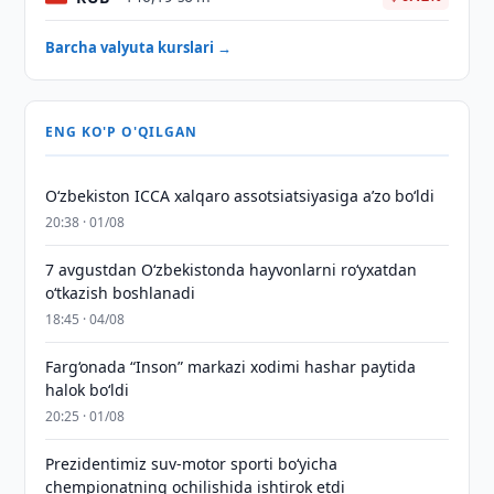
Barcha valyuta kurslari →
ENG KO'P O'QILGAN
O‘zbekiston ICCA xalqaro assotsiatsiyasiga aʼzo bo‘ldi
20:38 · 01/08
7 avgustdan O‘zbekistonda hayvonlarni ro‘yxatdan
o‘tkazish boshlanadi
18:45 · 04/08
Farg‘onada “Inson” markazi xodimi hashar paytida
halok bo‘ldi
20:25 · 01/08
Prezidentimiz suv-motor sporti bo‘yicha
chempionatning ochilishida ishtirok etdi