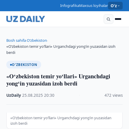
Infografika
Maxsus loyihalar
O'z
Bosh sahifa
O‘zbekiston
›
›
«O‘zbekiston temir yo‘llari» Urganchdagi yong‘in yuzasidan izoh
berdi
O‘ZBEKISTON
«O‘zbekiston temir yo‘llari» Urganchdagi
yong‘in yuzasidan izoh berdi
UzDaily
·
25.08.2025
·
20:30
·
472 views
«O‘zbekiston temir yo‘llari» Urganchdagi yong‘in yuzasidan
izoh berdi