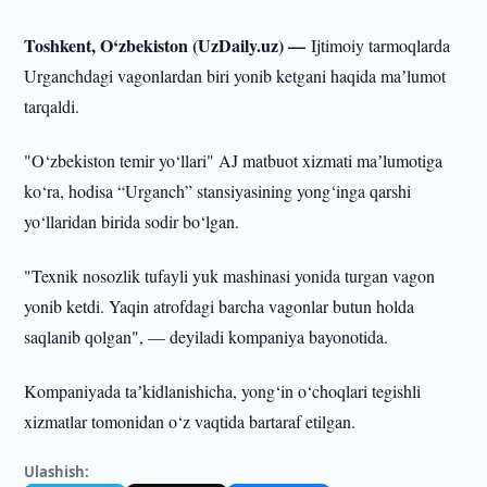
Toshkent, O‘zbekiston (UzDaily.uz) —
Ijtimoiy tarmoqlarda
Urganchdagi vagonlardan biri yonib ketgani haqida maʼlumot
tarqaldi.
"O‘zbekiston temir yo‘llari" AJ matbuot xizmati maʼlumotiga
ko‘ra, hodisa “Urganch” stansiyasining yong‘inga qarshi
yo‘llaridan birida sodir bo‘lgan.
"Texnik nosozlik tufayli yuk mashinasi yonida turgan vagon
yonib ketdi. Yaqin atrofdagi barcha vagonlar butun holda
saqlanib qolgan", — deyiladi kompaniya bayonotida.
Kompaniyada taʼkidlanishicha, yong‘in o‘choqlari tegishli
xizmatlar tomonidan o‘z vaqtida bartaraf etilgan.
Ulashish: