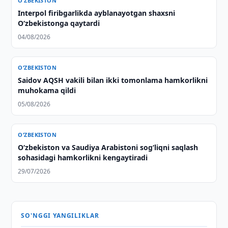
O‘ZBEKISTON
Interpol firibgarlikda ayblanayotgan shaxsni
O‘zbekistonga qaytardi
04/08/2026
O‘ZBEKISTON
Saidov AQSH vakili bilan ikki tomonlama hamkorlikni
muhokama qildi
05/08/2026
O‘ZBEKISTON
Oʻzbekiston va Saudiya Arabistoni sogʻliqni saqlash
sohasidagi hamkorlikni kengaytiradi
29/07/2026
SO'NGGI YANGILIKLAR