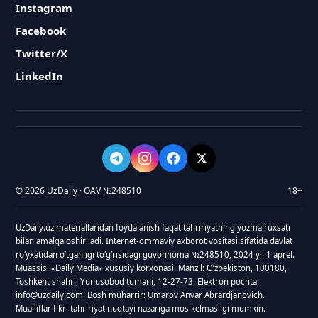
Instagram
Facebook
Twitter/X
LinkedIn
© 2026 UzDaily · OAV №248510
18+
UzDaily.uz materiallaridan foydalanish faqat tahririyatning yozma ruxsati
bilan amalga oshiriladi. Internet-ommaviy axborot vositasi sifatida davlat
roʻyxatidan oʻtganligi toʻgʻrisidagi guvohnoma №248510, 2024 yil 1 aprel.
Muassis: «Daily Media» xususiy korxonasi. Manzil: Oʻzbekiston, 100180,
Toshkent shahri, Yunusobod tumani, 12-27-73. Elektron pochta:
info@uzdaily.com. Bosh muharrir: Umarov Anvar Abrardjanovich.
Mualliflar fikri tahririyat nuqtayi nazariga mos kelmasligi mumkin.