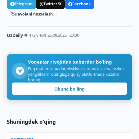
Telegram
Twitter/X
Facebook
Havolani nusxalash
UzDaily
·
👁 472 views
·
25.08.2025 · 20:30
Voqealar rivojidan xabardor bo‘ling
Eng muhim xabarlar, eksklyuziv reportajlar va tezkor
yangiliklarni o‘zingizga qulay platformada kuzatib
boring.
Obuna bo'ling
Shuningdek o'qing