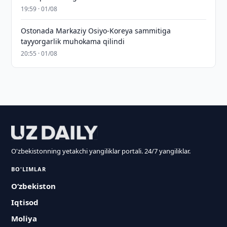
19:59 · 01/08
Ostonada Markaziy Osiyo-Koreya sammitiga
tayyorgarlik muhokama qilindi
20:55 · 01/08
O'zbekistonning yetakchi yangiliklar portali. 24/7 yangiliklar.
BO'LIMLAR
O‘zbekiston
Iqtisod
Moliya