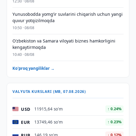
12:30 · 08/08
Yunusobodda yomg‘ir suvlarini chiqarish uchun yangi
quvur yotqizilmoqda
10:50 · 08/08
Oʻzbekiston va Samara viloyati biznes hamkorligini
kengaytirmoqda
10:40 · 08/08
Ko'proq yangiliklar →
VALYUTA KURSLARI (MB, 07.08.2026)
USD
11915,64 so'm
↑ 0.24%
EUR
13749,46 so'm
↑ 0.23%
RUB
146,19 so'm
↓ 0.12%