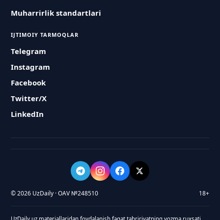
Muharrirlik standartlari
IJTIMOIY TARMOQLAR
Telegram
Instagram
Facebook
Twitter/X
LinkedIn
© 2026 UzDaily · OAV №248510
18+
UzDaily.uz materiallaridan foydalanish faqat tahririyatning yozma ruxsati