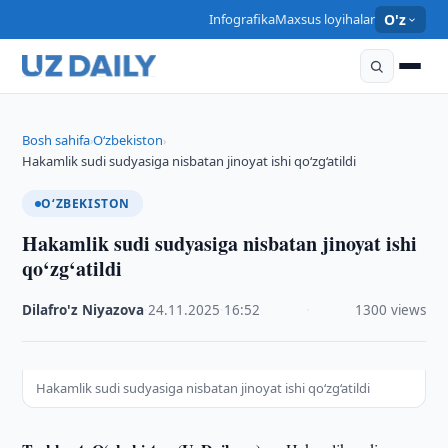
Infografika
Maxsus loyihalar
O'z
Bosh sahifa
O‘zbekiston
›
›
Hakamlik sudi sudyasiga nisbatan jinoyat ishi qo‘zg‘atildi
O‘ZBEKISTON
Hakamlik sudi sudyasiga nisbatan jinoyat ishi
qo‘zg‘atildi
Dilafro'z Niyazova
·
24.11.2025
·
16:52
·
1300 views
Hakamlik sudi sudyasiga nisbatan jinoyat ishi qo‘zg‘atildi