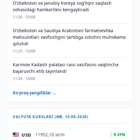
Oʻzbekiston va Janubiy Koreya sogʻliqni saqlash
sohasidagi hamkorlikni kengaytiradi
11:30 · 10/08
Oʻzbekiston va Saudiya Arabistoni farmatsevtika
mahsulotlari xavfsizligini tartibga solishni muhokama
qilishdi
11:25 · 10/08
Karimov Kadastr palatasi raisi vazifasini vaqtincha
bajaruvchi etib tayinlandi
11:20 · 10/08
Ko'proq yangiliklar →
VALYUTA KURSLARI (MB, 10.08.2026)
USD
11952,10 so'm
↑ 0.31%