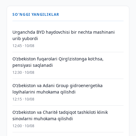
SO'NGGI YANGILIKLAR
Urganchda BYD haydovchisi bir nechta mashinani
urib yubordi
12:45 · 10/08
O‘zbekiston fuqarolari Qirg‘izistonga ko‘chsa,
pensiyasi saqlanadi
12:30 · 10/08
Oʻzbekiston va Adani Group gidroenergetika
loyihalarini muhokama qilishdi
12:15 · 10/08
Oʻzbekiston va Charité tadqiqot tashkiloti klinik
sinovlarni muhokama qilishdi
12:00 · 10/08