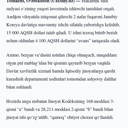
Toshkent, O‘zbekiston (UzDaily.uz) —
Hakamlik sudi
sudyasi o‘zining yuqori lavozimda ishlovchi tanishlari orqali,
Andijon viloyatida istiqomat qiluvchi 2 nafar fuqaroni Janubiy
Koreya davlatiga mavsumiy ishchi sifatida yuborishga kelishib,
15 000 AQSH dollari talab qiladi. U ishni tezroq bitirib berish
uchun oldindan 4 100 AQSH dollarini “avans” tariqasida oladi.
Ammo, bergan vaʼdasini ustidan chiqa olmagach, muqaddam
olgan pul mablag‘idan bir qismini qaytarib bergan vaqtida
Davlat xavfsizlik xizmati hamda Iqtisodiy jinoyatlarga qarshi
kurashish departamenti xodimlari tomonidan ashyoviy dalillar
bilan ushlandi.
Hozirda unga nisbatan Jinoyat Kodeksining 168-moddasi 3-
qismi “a” bandi va 28,211-moddasi 2-qismi “b” bandi bilan
jinoyat ishi qo‘zg‘atilib, “qamoq” ehtiyot chorasi qo‘llanildi.