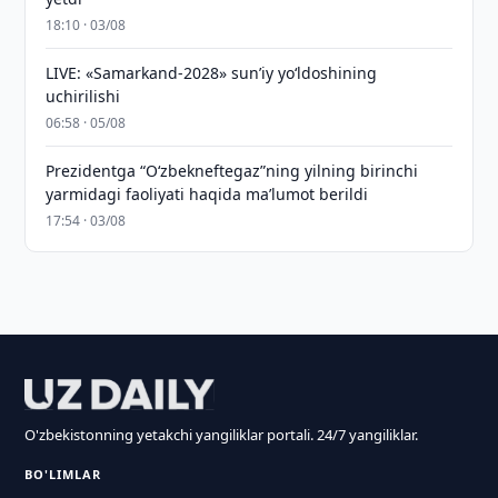
18:10 · 03/08
LIVE: «Samarkand-2028» sun’iy yo‘ldoshining
uchirilishi
06:58 · 05/08
Prezidentga “Oʻzbekneftegaz”ning yilning birinchi
yarmidagi faoliyati haqida maʼlumot berildi
17:54 · 03/08
O'zbekistonning yetakchi yangiliklar portali. 24/7 yangiliklar.
BO'LIMLAR