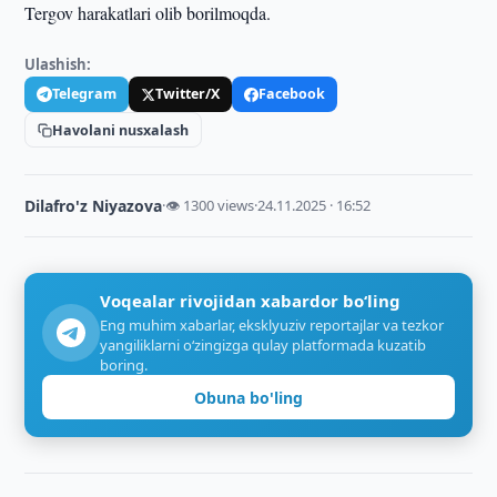
Tergov harakatlari olib borilmoqda.
Ulashish:
Telegram
Twitter/X
Facebook
Havolani nusxalash
Dilafro'z Niyazova
·
👁 1300 views
·
24.11.2025 · 16:52
Voqealar rivojidan xabardor bo‘ling
Eng muhim xabarlar, eksklyuziv reportajlar va tezkor
yangiliklarni o‘zingizga qulay platformada kuzatib
boring.
Obuna bo'ling