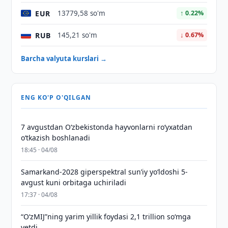
EUR
13779,58 so'm
↑ 0.22%
RUB
145,21 so'm
↓ 0.67%
Barcha valyuta kurslari →
ENG KO'P O'QILGAN
7 avgustdan O‘zbekistonda hayvonlarni ro‘yxatdan
o‘tkazish boshlanadi
18:45 · 04/08
Samarkand-2028 giperspektral sun’iy yo‘ldoshi 5-
avgust kuni orbitaga uchiriladi
17:37 · 04/08
“O‘zMIJ”ning yarim yillik foydasi 2,1 trillion so‘mga
yetdi