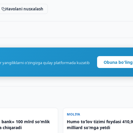
Havolani nusxalash
Obuna bo'ling
r yangiliklarni o‘zingizga qulay platformada kuzatib
MOLIYA
i bank» 100 mlrd so‘mlik
Humo to‘lov tizimi foydasi 410,
a chiqaradi
milliard so‘mga yetdi