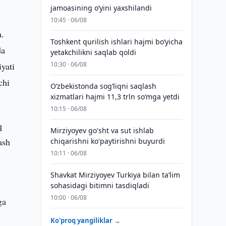
jamoasining o‘yini yaxshilandi
10:45 · 06/08
a.
Toshkent qurilish ishlari hajmi bo‘yicha
da
yetakchilikni saqlab qoldi
yati
10:30 · 06/08
chi
O‘zbekistonda sog‘liqni saqlash
xizmatlari hajmi 11,3 trln so‘mga yetdi
10:15 · 06/08
q
Mirziyoyev go'sht va sut ishlab
ash
chiqarishni ko'paytirishni buyurdi
10:11 · 06/08
Shavkat Mirziyoyev Turkiya bilan taʼlim
sohasidagi bitimni tasdiqladi
10:00 · 06/08
ga
Ko'proq yangiliklar →