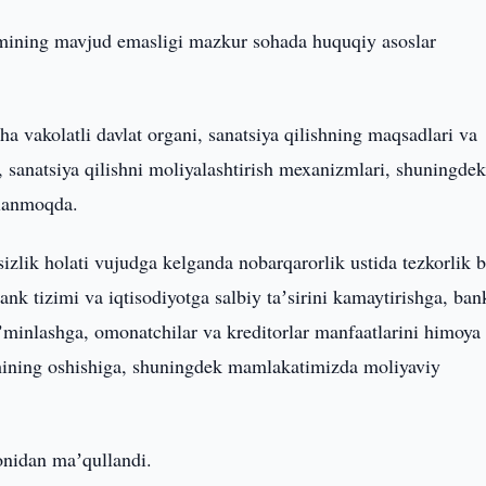
mining mavjud emasligi mazkur sohada huquqiy asoslar
a vakolatli davlat organi, sanatsiya qilishning maqsadlari va
r, sanatsiya qilishni moliyalashtirish mexanizmlari, shuningde
gilanmoqda.
izlik holati vujudga kelganda nobarqarorlik ustida tezkorlik b
ank tizimi va iqtisodiyotga salbiy taʼsirini kamaytirishga, ba
aʼminlashga, omonatchilar va kreditorlar manfaatlarini himoya
chining oshishiga, shuningdek mamlakatimizda moliyaviy
nidan maʼqullandi.