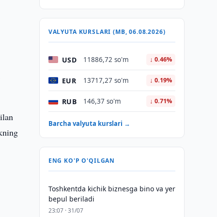
VALYUTA KURSLARI (MB, 06.08.2026)
USD
11886,72 so'm
↓ 0.46%
k
EUR
13717,27 so'm
↓ 0.19%
RUB
146,37 so'm
↓ 0.71%
ilan
Barcha valyuta kurslari →
nkning
ENG KO'P O'QILGAN
Toshkentda kichik biznesga bino va yer
bepul beriladi
23:07 · 31/07