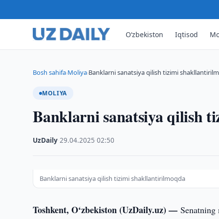
O‘zbekiston
Iqtisod
Mo
Bosh sahifa
Moliya
Banklarni sanatsiya qilish tizimi shakllantiri
›
›
MOLIYA
Banklarni sanatsiya qilish t
UzDaily
·
29.04.2025
·
02:50
Banklarni sanatsiya qilish tizimi shakllantirilmoqda
Toshkent, O‘zbekiston (UzDaily.uz) —
Senatning 