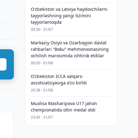
Oʻzbekiston va Latviya haydovchilarni
tayyorlashning yangi tizimini
tayyorlamoqda
09:30 · 31/07
Markaziy Osiyo va Ozarbayjon davlat
rahbarlari “Boku” mehmonxonasining
ochilish marosimida ishtirok etdilar
00:00 · 01/08
O‘zbekiston ICCA xalqaro
assotsiatsiyasiga aʼzo bo‘ldi
20:38 · 01/08
Muxlisa Masharipova U17 jahon
chempionatida oltin medal oldi
23:45 · 31/07
9