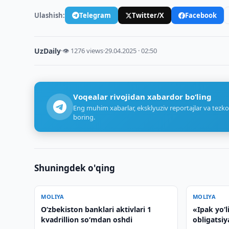
Ulashish:
Telegram
Twitter/X
Facebook
UzDaily
·
👁 1276 views
·
29.04.2025 · 02:50
Voqealar rivojidan xabardor bo‘ling
Eng muhim xabarlar, eksklyuziv reportajlar va tezko
boring.
Shuningdek o'qing
MOLIYA
MOLIYA
O‘zbekiston banklari aktivlari 1
«Ipak yo‘l
kvadrillion so‘mdan oshdi
obligatsiy