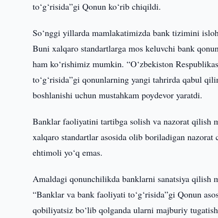
to‘g‘risida”gi Qonun ko‘rib chiqildi.
So‘nggi yillarda mamlakatimizda bank tizimini isloh
Buni xalqaro standartlarga mos keluvchi bank qonunch
ham ko‘rishimiz mumkin. “O‘zbekiston Respublikasin
to‘g‘risida”gi qonunlarning yangi tahrirda qabul qil
boshlanishi uchun mustahkam poydevor yaratdi.
Banklar faoliyatini tartibga solish va nazorat qilish
xalqaro standartlar asosida olib boriladigan nazora
ehtimoli yo‘q emas.
Amaldagi qonunchilikda banklarni sanatsiya qilish 
“Banklar va bank faoliyati to‘g‘risida”gi Qonun as
qobiliyatsiz bo‘lib qolganda ularni majburiy tugatish