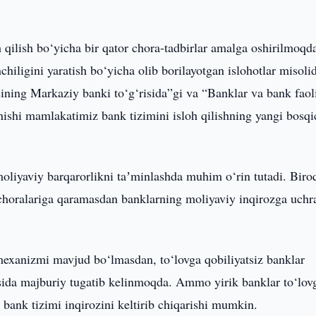
 qilish bo‘yicha bir qator chora-tadbirlar amalga oshirilmoqd
iligini yaratish bo‘yicha olib borilayotgan islohotlar misoli
ing Markaziy banki to‘g‘risida”gi va “Banklar va bank faoli
inishi mamlakatimiz bank tizimini isloh qilishning yangi bosqi
 moliyaviy barqarorlikni taʼminlashda muhim o‘rin tutadi. Biro
t choralariga qaramasdan banklarning moliyaviy inqirozga uchr
mexanizmi mavjud bo‘lmasdan, to‘lovga qobiliyatsiz banklar
osida majburiy tugatib kelinmoqda. Ammo yirik banklar to‘lov
 bank tizimi inqirozini keltirib chiqarishi mumkin.