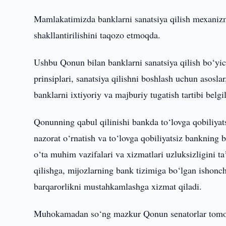
Mamlakatimizda banklarni sanatsiya qilish mexaniz
shakllantirilishini taqozo etmoqda.
Ushbu Qonun bilan banklarni sanatsiya qilish bo‘yich
prinsiplari, sanatsiya qilishni boshlash uchun asosla
banklarni ixtiyoriy va majburiy tugatish tartibi bel
Qonunning qabul qilinishi bankda to‘lovga qobiliyats
nazorat o‘rnatish va to‘lovga qobiliyatsiz bankning b
o‘ta muhim vazifalari va xizmatlari uzluksizligini t
qilishga, mijozlarning bank tizimiga bo‘lgan ishon
barqarorlikni mustahkamlashga xizmat qiladi.
Muhokamadan so‘ng mazkur Qonun senatorlar tomo