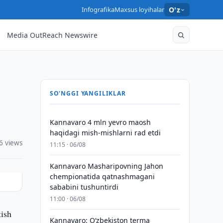
Infografika
Maxsus loyihalar
O'z
Media OutReach Newswire
SO'NGGI YANGILIKLAR
Kannavaro 4 mln yevro maosh
haqidagi mish-mishlarni rad etdi
6 views
11:15 · 06/08
Kannavaro Masharipovning Jahon
chempionatida qatnashmagani
sababini tushuntirdi
11:00 · 06/08
tish
Kannavaro: O‘zbekiston terma