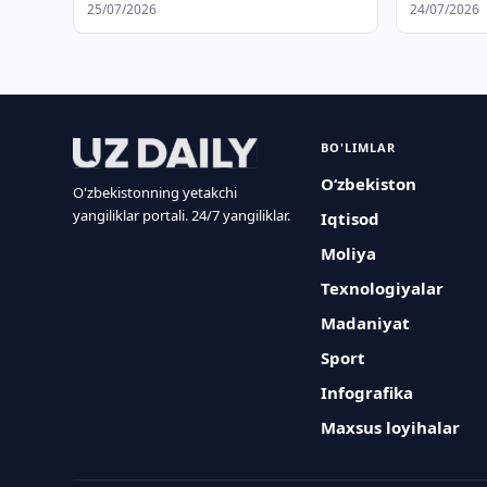
25/07/2026
24/07/2026
BO'LIMLAR
O‘zbekiston
O'zbekistonning yetakchi
yangiliklar portali. 24/7 yangiliklar.
Iqtisod
Moliya
Texnologiyalar
Madaniyat
Sport
Infografika
Maxsus loyihalar