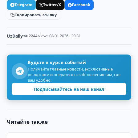
Telegram
Twitter/X
Facebook
Скопировать ссылку
UzDaily
·
👁 2244 views
·
08.01.2026 · 20:31
Будьте в курсе событий
Получайте главные новости, эксклюзивные
репортажи и оперативные обновления там, где
вам удобно.
Подписывайтесь на наш канал
Читайте также