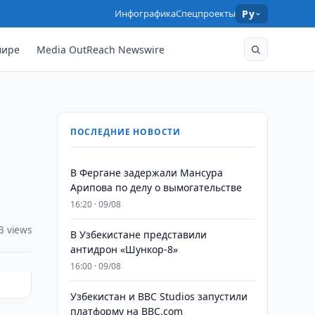
Инфографика
Спецпроекты
Ру
мире
Media OutReach Newswire
ПОСЛЕДНИЕ НОВОСТИ
В Фергане задержали Мансура
Арипова по делу о вымогательстве
16:20 · 09/08
3 views
В Узбекистане представили
антидрон «Шункор-8»
16:00 · 09/08
Узбекистан и BBC Studios запустили
платформу на BBC.com