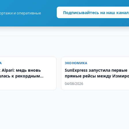
Подписывайтесь на наш канал
портажи и оперативные
А
ЭКОНОМИКА
Alpari: медь вновь
SunExpress запустила первые
лась к рекордным
прямые рейсы между Измир
Ташкентом
04/08/2026