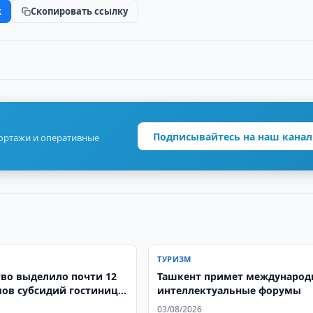
k
Скопировать ссылку
Подписывайтесь на наш канал
портажи и оперативные
ТУРИЗМ
тво выделило почти 12
Ташкент примет международ
мов субсидий гостинице
интеллектуальные форумы
e by Hilton в Ташкенте
03/08/2026