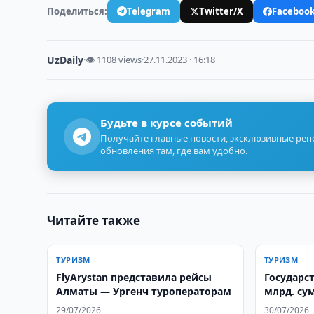
Поделиться:
Telegram
Twitter/X
Faceboo
UzDaily
·
👁 1108 views
·
27.11.2023 · 16:18
Будьте в курсе событий
Получайте главные новости, эксклюзивные ре
обновления там, где вам удобно.
Читайте также
ТУРИЗМ
ТУРИЗМ
FlyArystan представила рейсы
Государс
Алматы — Ургенч туроператорам
млрд. су
DoubleTre
29/07/2026
30/07/2026