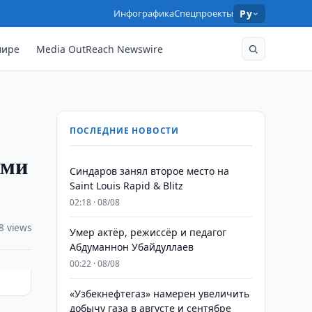
Инфографика
Спецпроекты
Ру
мире
Media OutReach Newswire
ПОСЛЕДНИЕ НОВОСТИ
ими
Синдаров занял второе место на
Saint Louis Rapid & Blitz
02:18 · 08/08
8 views
Умер актёр, режиссёр и педагог
Абдуманнон Убайдуллаев
00:22 · 08/08
«Узбекнефтегаз» намерен увеличить
добычу газа в августе и сентябре