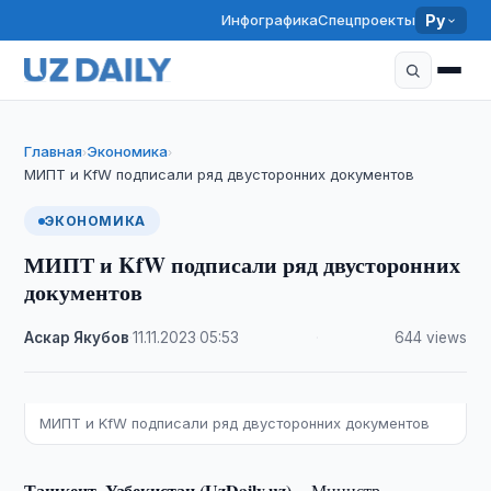
Инфографика
Спецпроекты
Ру
Главная
Экономика
›
›
МИПТ и KfW подписали ряд двусторонних документов
ЭКОНОМИКА
МИПТ и KfW подписали ряд двусторонних
документов
Аскар Якубов
·
11.11.2023
·
05:53
·
644 views
МИПТ и KfW подписали ряд двусторонних документов
Ташкент, Узбекистан (UzDaily.uz) --
Министр