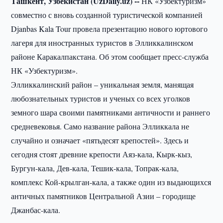
Ташкент, Узбекистан (UzDaily.uz) --
НК «Узбектуризм»
совместно с вновь созданной туристической компанией
Djanbas Kala Tour провела презентацию нового юртового
лагеря для иностранных туристов в Элликкалинском
районе Каракалпакстана. Об этом сообщает пресс-служба
НК «Узбектуризм».
Элликкалинский район – уникальная земля, манящая
любознательных туристов и ученых со всех уголков
земного шара своими памятниками античности и раннего
средневековья. Само название района Элликкала не
случайно и означает «пятьдесят крепостей». Здесь и
сегодня стоят древние крепости Аяз-кала, Кырк-кыз,
Бургун-кала, Дев-кала, Тешик-кала, Топрак-кала,
комплекс Кой-крылган-кала, а также один из выдающихся
античных памятников Центральной Азии – городище
Джанбас-кала.