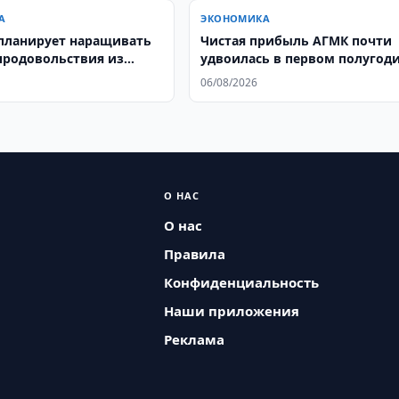
А
ЭКОНОМИКА
планирует наращивать
Чистая прибыль АГМК почти
продовольствия из
удвоилась в первом полугод
ана
06/08/2026
О НАС
О нас
Правила
Конфиденциальность
Наши приложения
Реклама