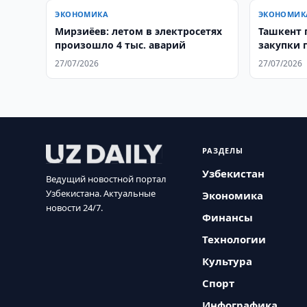
ЭКОНОМИКА
ЭКОНОМИК
Мирзиёев: летом в электросетях
Ташкент 
произошло 4 тыс. аварий
закупки 
Афганист
27/07/2026
27/07/2026
РАЗДЕЛЫ
Узбекистан
Ведущий новостной портал
Узбекистана. Актуальные
Экономика
новости 24/7.
Финансы
Технологии
Культура
Спорт
Инфографика