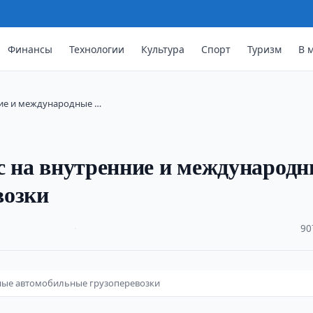
Финансы
Технологии
Культура
Спорт
Туризм
В 
нние и международные …
ос на внутренние и международ
возки
·
90
дные автомобильные грузоперевозки