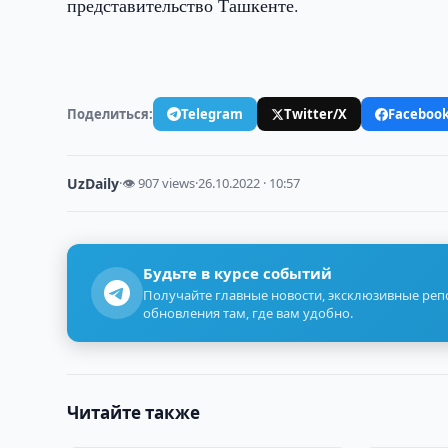
представительство Ташкенте.
Поделиться:
Telegram
Twitter/X
Faceboo
UzDaily
·
👁 907 views
·
26.10.2022 · 10:57
Будьте в курсе событий
Получайте главные новости, эксклюзивные ре
обновления там, где вам удобно.
Читайте также