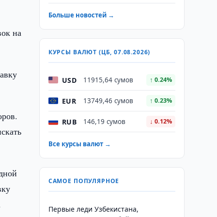
Больше новостей →
вок на
КУРСЫ ВАЛЮТ (ЦБ, 07.08.2026)
тавку
USD
11915,64 сумов
↑ 0.24%
EUR
13749,46 сумов
↑ 0.23%
оров.
RUB
146,19 сумов
↓ 0.12%
искать
Все курсы валют →
одной
САМОЕ ПОПУЛЯРНОЕ
вку
а
Первые леди Узбекистана,