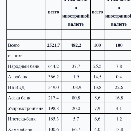
в
в
всего
всего
иностранной
иностранно
валюте
валюте
Всего
2521,7
482,2
100
100
из них:
Народный банк
644,2
37,7
25,5
7,8
Агробанк
366,2
1,9
14,5
0,4
НБ ВЭД
349,0
108,9
13,8
22,6
Асака банк
217,4
80,8
8,6
16,8
Узпромстройбанк
198,8
20,0
7,9
4,1
Ипотека-банк
165,3
5,7
6,6
1,2
Хамкорбанк
100,6
66,7
4,0
13,8