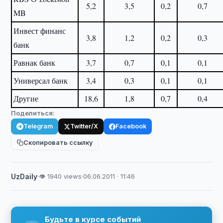
5,2
3,5
0,2
0,7
MB
Инвест финанс
3,8
1,2
0,2
0,3
банк
Равнак банк
3,7
0,7
0,1
0,1
Универсал банк
3,4
0,3
0,1
0,1
Другие
18,6
1,8
0,7
0,4
Поделиться:
Telegram
Twitter/X
Facebook
Скопировать ссылку
UzDaily
·
👁 1940 views
·
06.06.2011 · 11:46
Будьте в курсе событий