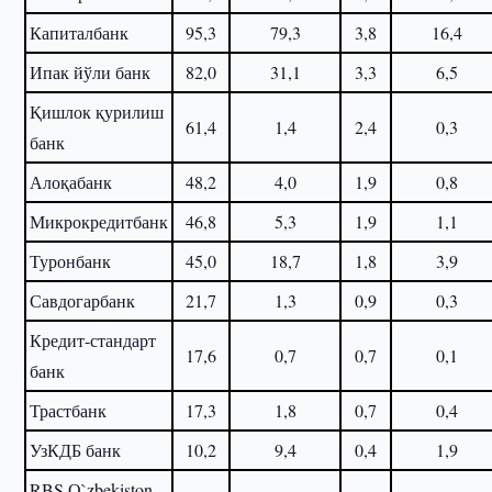
Капиталбанк
95,3
79,3
3,8
16,4
Ипак йўли банк
82,0
31,1
3,3
6,5
Қишлок қурилиш
61,4
1,4
2,4
0,3
банк
Алоқабанк
48,2
4,0
1,9
0,8
Микрокредитбанк
46,8
5,3
1,9
1,1
Туронбанк
45,0
18,7
1,8
3,9
Савдогарбанк
21,7
1,3
0,9
0,3
Кредит-стандарт
17,6
0,7
0,7
0,1
банк
Трастбанк
17,3
1,8
0,7
0,4
УзКДБ банк
10,2
9,4
0,4
1,9
RBS О`zbekiston