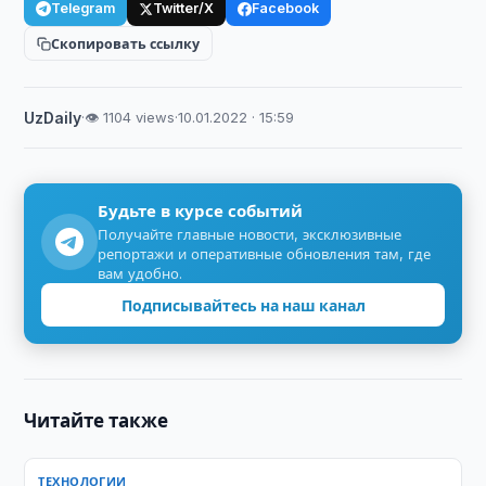
Telegram
Twitter/X
Facebook
Скопировать ссылку
UzDaily
·
👁 1104 views
·
10.01.2022 · 15:59
Будьте в курсе событий
Получайте главные новости, эксклюзивные
репортажи и оперативные обновления там, где
вам удобно.
Подписывайтесь на наш канал
Читайте также
ТЕХНОЛОГИИ