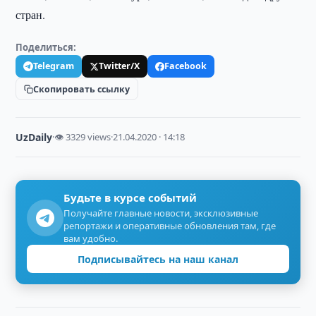
стран.
Поделиться:
Telegram
Twitter/X
Facebook
Скопировать ссылку
UzDaily
·
👁 3329 views
·
21.04.2020 · 14:18
Будьте в курсе событий
Получайте главные новости, эксклюзивные
репортажи и оперативные обновления там, где
вам удобно.
Подписывайтесь на наш канал