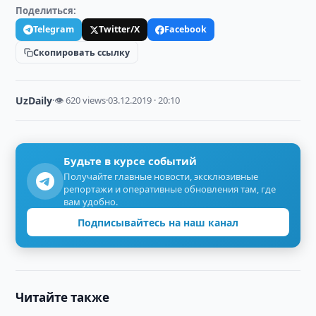
Поделиться:
Telegram
Twitter/X
Facebook
Скопировать ссылку
UzDaily
·
👁 620 views
·
03.12.2019 · 20:10
Будьте в курсе событий
Получайте главные новости, эксклюзивные
репортажи и оперативные обновления там, где
вам удобно.
Подписывайтесь на наш канал
Читайте также