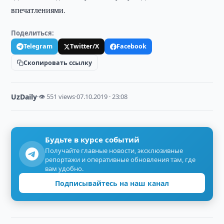
впечатлениями.
Поделиться:
Telegram
Twitter/X
Facebook
Скопировать ссылку
UzDaily
·
👁 551 views
·
07.10.2019 · 23:08
Будьте в курсе событий
Получайте главные новости, эксклюзивные
репортажи и оперативные обновления там, где
вам удобно.
Подписывайтесь на наш канал