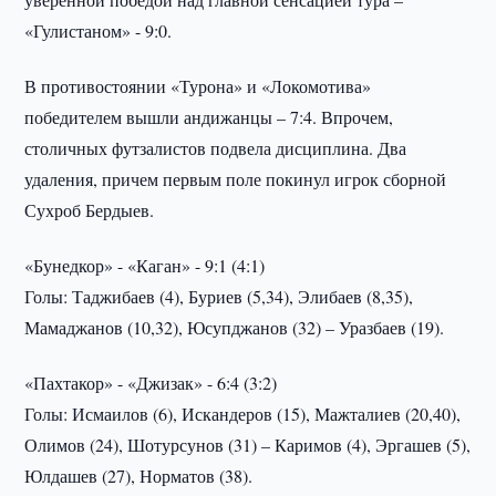
«Гулистаном» - 9:0.
В противостоянии «Турона» и «Локомотива»
победителем вышли андижанцы – 7:4. Впрочем,
столичных футзалистов подвела дисциплина. Два
удаления, причем первым поле покинул игрок сборной
Сухроб Бердыев.
«Бунедкор» - «Каган» - 9:1 (4:1)
Голы: Таджибаев (4), Буриев (5,34), Элибаев (8,35),
Мамаджанов (10,32), Юсупджанов (32) – Уразбаев (19).
«Пахтакор» - «Джизак» - 6:4 (3:2)
Голы: Исмаилов (6), Искандеров (15), Мажталиев (20,40),
Олимов (24), Шотурсунов (31) – Каримов (4), Эргашев (5),
Юлдашев (27), Норматов (38).