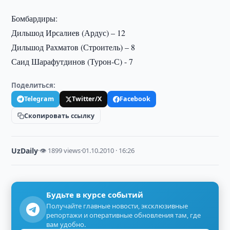
Бомбардиры:
Дильшод Ирсалиев (Ардус) – 12
Дильшод Рахматов (Строитель) – 8
Саид Шарафутдинов (Турон-С) - 7
Поделиться:
Telegram
Twitter/X
Facebook
Скопировать ссылку
UzDaily
·
👁 1899 views
·
01.10.2010 · 16:26
Будьте в курсе событий
Получайте главные новости, эксклюзивные
репортажи и оперативные обновления там, где
вам удобно.