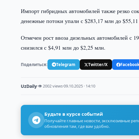
Импорт гибридных автомобилей также резко сок
денежные потоки упали с $283,17 млн до $55,11
Отмечен рост ввоза дизельных автомобилей с 1
снизился с $4,91 млн до $2,25 млн.
Поделиться:
Telegram
Twitter/X
Faceboo
UzDaily
·
👁 2002 views
·
09.10.2025 · 14:10
Будьте в курсе событий
Получайте главные новости, эксклюзивные ре
обновления там, где вам удобно.